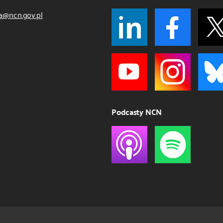
a@ncn.gov.pl
Podcasty NCN