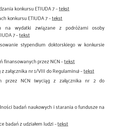
zania konkursu ETIUDA 7 –
tekst
ach konkursu ETIUDA 7 –
tekst
ch na wydatki związane z podróżami osoby
TIUDA 7 –
tekst
owanie stypendium doktorskiego w konkursie
ań finansowanych przez NCN –
tekst
 załącznika nr 1/VIII do Regulaminu) –
tekst
ch przez NCN (wyciąg z załącznika nr 2 do
ności badań naukowych i starania o fundusze na
e badań z udziałem ludzi –
tekst