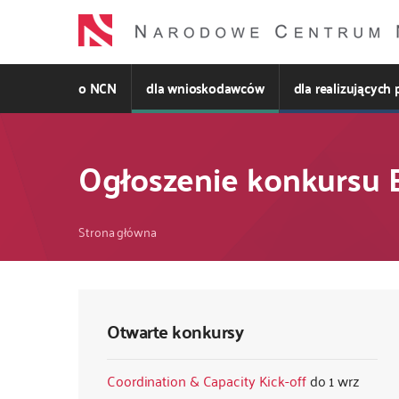
Przejdź
do
treści
o NCN
dla wnioskodawców
dla realizujących 
Ogłoszenie konkursu 
Ścieżka
Strona główna
nawigacyjna
Otwarte konkursy
Coordination & Capacity Kick-off
1 wrz