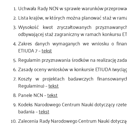
Uchwała Rady NCN w sprawie warunków przeprowad
Lista krajów, w których można planować staż w ram
Wysokość kwot zryczałtowanych przyznawany
odbywającej staż zagraniczny w ramach konkursu E
Zakres danych wymaganych we wniosku o finans
ETIUDA 7 –
tekst
Regulamin przyznawania środków na realizację zad
Zasady oceny wniosków w konkursie ETIUDA (wyciąg z
Koszty w projektach badawczych finansowany
Regulaminu) –
tekst
Panele NCN –
tekst
Kodeks Narodowego Centrum Nauki dotyczący rzetel
badania –
tekst
Zalecenia Rady Narodowego Centrum Nauki dotycząc