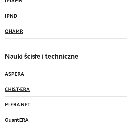
JPIAMR
JPND
OHAMR
Nauki ścisłe i techniczne
ASPERA
CHIST-ERA
M-ERA.NET
QuantERA