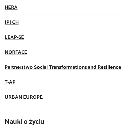
HERA
kontakt
JPI CH
LEAP-SE
NORFACE
Partnerstwo Social Transformations and Resilience
T-AP
URBAN EUROPE
Nauki o życiu