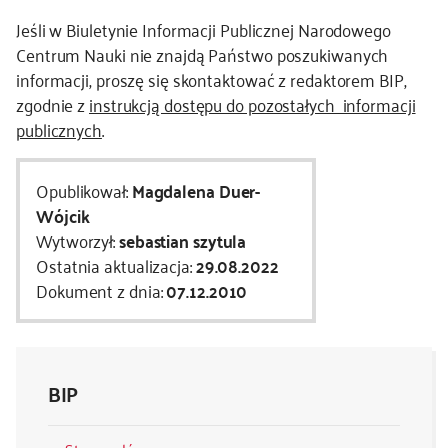
Jeśli w Biuletynie Informacji Publicznej Narodowego
kontakt
Centrum Nauki nie znajdą Państwo poszukiwanych
informacji, proszę się skontaktować z redaktorem BIP,
zgodnie z
instrukcją dostępu do pozostałych informacji
publicznych
.
Opublikował:
Magdalena Duer-
Wójcik
Wytworzył:
sebastian szytula
Ostatnia aktualizacja:
29.08.2022
Dokument z dnia:
07.12.2010
BIP