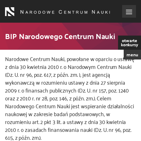
Przejdź
do
treści
o NCN
BIP Narodowego Centrum Nauki
otwarte
konkursy
dla wnioskodawców
menu
Narodowe Centrum Nauki, powołane w oparciu o ustawę
dla realizujących projekty
z dnia 30 kwietnia 2010 r. o Narodowym Centrum Nauki
(Dz. U. nr 96, poz. 617, z późn. zm. ), jest agencją
wykonawczą w rozumieniu ustawy z dnia 27 sierpnia
dla ekspertów
2009 r. o finansach publicznych (Dz. U. nr 157, poz. 1240
oraz z 2010 r. nr 28, poz. 146, z późn. zm.). Celem
efekty NCN
Narodowego Centrum Nauki jest wspieranie działalności
naukowej w zakresie badań podstawowych, w
współpraca międzynarodowa
rozumieniu art. 2 pkt 3 lit. a ustawy z dnia 30 kwietnia
2010 r. o zasadach finansowania nauki (Dz. U. nr 96, poz.
nagroda NCN
615, z późn. zm.).