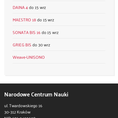
DAINA 4
15 wrz
MAESTRO 18
15 wrz
SONATA BIS 16
15 wrz
GRIEG BIS
30 wrz
Weave-UNISONO
Narodowe Centrum Nauki
ul. Twardowskiego 16
30-312 Kraków
NIP: 676 2429638