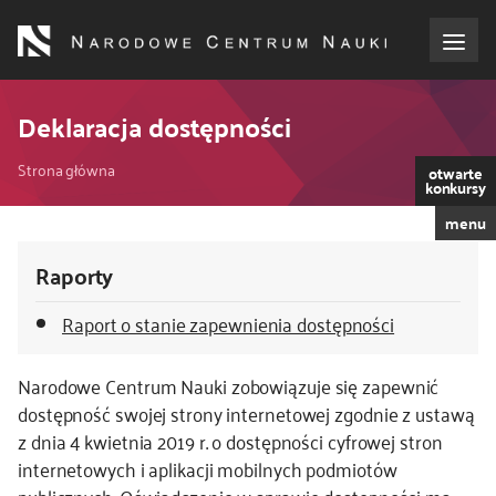
Przejdź
do
treści
o NCN
Deklaracja dostępności
Ścieżka
dla wnioskodawców
Strona główna
otwarte
konkursy
nawigacyjna
menu
dla realizujących projekty
Raporty
dla ekspertów
Raport o stanie zapewnienia dostępności
efekty NCN
Narodowe Centrum Nauki
zobowiązuje się zapewnić
dostępność swojej strony internetowej zgodnie z ustawą
współpraca międzynarodowa
z dnia 4 kwietnia 2019 r. o dostępności cyfrowej stron
internetowych i aplikacji mobilnych podmiotów
nagroda NCN