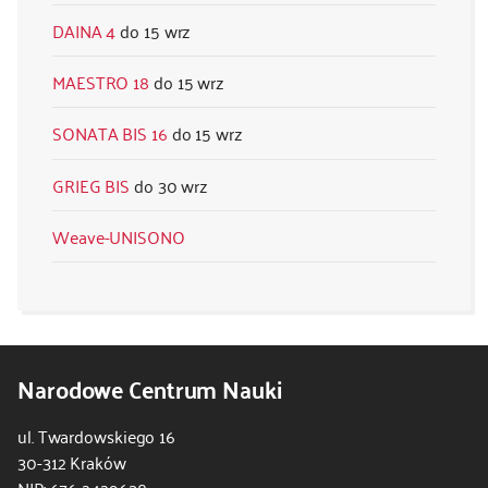
DAINA 4
15 wrz
MAESTRO 18
15 wrz
SONATA BIS 16
15 wrz
GRIEG BIS
30 wrz
Weave-UNISONO
Narodowe Centrum Nauki
ul. Twardowskiego 16
30-312 Kraków