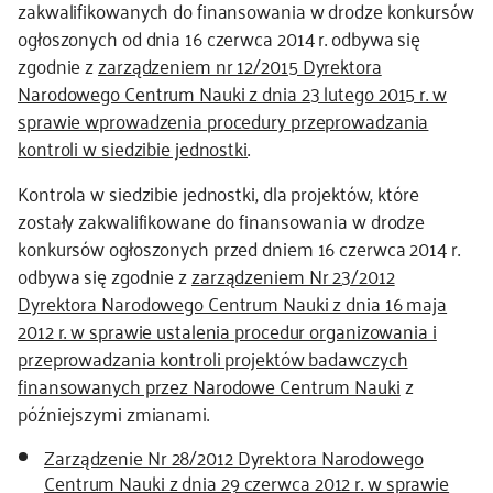
zakwalifikowanych do finansowania w drodze konkursów
ogłoszonych od dnia 16 czerwca 2014 r. odbywa się
zgodnie z
zarządzeniem nr 12/2015 Dyrektora
Narodowego Centrum Nauki z dnia 23 lutego 2015 r. w
sprawie wprowadzenia procedury przeprowadzania
kontroli w siedzibie jednostki
.
Kontrola w siedzibie jednostki, dla projektów, które
zostały zakwalifikowane do finansowania w drodze
konkursów ogłoszonych przed dniem 16 czerwca 2014 r.
odbywa się zgodnie z
zarządzeniem Nr 23/2012
Dyrektora Narodowego Centrum Nauki z dnia 16 maja
2012 r. w sprawie ustalenia procedur organizowania i
przeprowadzania kontroli projektów badawczych
finansowanych przez Narodowe Centrum Nauki
z
późniejszymi zmianami.
Zarządzenie Nr 28/2012 Dyrektora Narodowego
Centrum Nauki z dnia 29 czerwca 2012 r. w sprawie