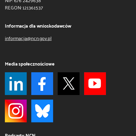
NIP: 676 2429638
REGON: 121361537
Informacja dla wnioskodawców
informacja@ncn.gov.pl
Media społecznościowe
Podcasty NCN