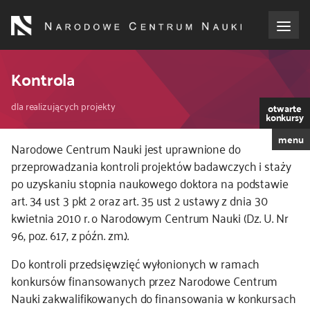
Przejdź
do
treści
o NCN
Kontrola
Ścieżka
dla wnioskodawców
dla realizujących projekty
otwarte
konkursy
nawigacyjna
menu
dla realizujących projekty
Narodowe Centrum Nauki jest uprawnione do
przeprowadzania kontroli projektów badawczych i staży
po uzyskaniu stopnia naukowego doktora na podstawie
dla ekspertów
art. 34 ust 3 pkt 2 oraz art. 35 ust 2 ustawy z dnia 30
kwietnia 2010 r. o Narodowym Centrum Nauki (Dz. U. Nr
efekty NCN
96, poz. 617, z późn. zm.).
współpraca międzynarodowa
Do kontroli przedsięwzięć wyłonionych w ramach
konkursów finansowanych przez Narodowe Centrum
Nauki zakwalifikowanych do finansowania w konkursach
nagroda NCN