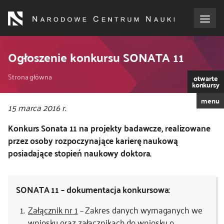
Przejdź
do
treści
o NCN
Ogłoszenie konkursu SONATA 11
Ścieżka
dla wnioskodawców
Strona główna
otwarte
konkursy
nawigacyjna
menu
dla realizujących projekty
15 marca 2016 r.
Konkurs Sonata 11 na projekty badawcze, realizowane
dla ekspertów
przez osoby rozpoczynające karierę naukową
posiadające stopień naukowy doktora.
efekty NCN
współpraca międzynarodowa
SONATA 11 – dokumentacja konkursowa:
Załącznik nr 1
– Zakres danych wymaganych we
nagroda NCN
wniosku oraz załącznikach do wniosku o