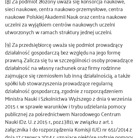
[8]
Za podmiot złożony uważa się: konsorcja naukowe,
sieci naukowe, centra naukowo-przemysłowe, centra
naukowe Polskiej Akademii Nauk oraz centra naukowe
uczelni za wyjątkiem centrów naukowych uczelni
utworzonych w ramach struktury jednej uczelni.
[9]
Za przedsiębiorcę uważa się podmiot prowadzący
działalność gospodarczą bez względu na jego formę
prawną. Zalicza się tu w szczególności osoby prowadzące
działalność na własny rachunek oraz firmy rodzinne
zajmujące się rzemiosłem lub inną działalnością, a także
spółki lub stowarzyszenia prowadzące regularną
działalność gospodarczą, zgodnie z rozporządzeniem
Ministra Nauki i Szkolnictwa Wyższego z dnia 9 września
2015 r. w sprawie warunków i trybu udzielania pomocy
publicznej za pośrednictwem Narodowego Centrum
Nauki (Dz. U. z 2015 r., poz.1381), w związku z art. 1
załącznika I do rozporządzenia Komisji (UE) nr 651/2014 z
dnia 17 czerwca 2014 r. uznające niektóre rodzaje pomocy