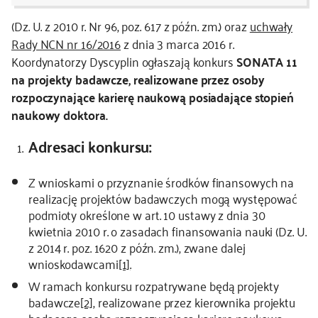
(Dz. U. z 2010 r. Nr 96, poz. 617 z późn. zm.) oraz
uchwały
Rady NCN nr 16/2016
z dnia 3 marca 2016 r.
Koordynatorzy Dyscyplin ogłaszają konkurs
SONATA 11
na projekty badawcze, realizowane przez osoby
rozpoczynające karierę naukową posiadające stopień
naukowy doktora.
Adresaci konkursu:
Z wnioskami o przyznanie środków finansowych na
realizację projektów badawczych mogą występować
podmioty określone w art. 10 ustawy z dnia 30
kwietnia 2010 r. o zasadach finansowania nauki (Dz. U.
z 2014 r. poz. 1620 z późn. zm.), zwane dalej
wnioskodawcami
[1]
.
W ramach konkursu rozpatrywane będą projekty
badawcze
[2]
, realizowane przez kierownika projektu