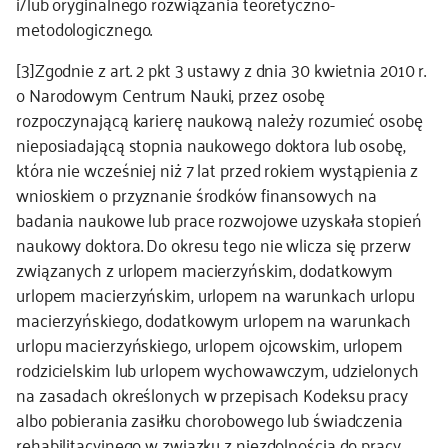
i/lub oryginalnego rozwiązania teoretyczno-
metodologicznego.
[3]
Zgodnie z art. 2 pkt 3 ustawy z dnia 30 kwietnia 2010 r.
o Narodowym Centrum Nauki, przez osobę
rozpoczynającą karierę naukową należy rozumieć osobę
nieposiadającą stopnia naukowego doktora lub osobę,
która nie wcześniej niż 7 lat przed rokiem wystąpienia z
wnioskiem o przyznanie środków finansowych na
badania naukowe lub prace rozwojowe uzyskała stopień
naukowy doktora. Do okresu tego nie wlicza się przerw
związanych z urlopem macierzyńskim, dodatkowym
urlopem macierzyńskim, urlopem na warunkach urlopu
macierzyńskiego, dodatkowym urlopem na warunkach
urlopu macierzyńskiego, urlopem ojcowskim, urlopem
rodzicielskim lub urlopem wychowawczym, udzielonych
na zasadach określonych w przepisach Kodeksu pracy
albo pobierania zasiłku chorobowego lub świadczenia
rehabilitacyjnego w związku z niezdolnością do pracy,