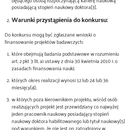
będącego osobą rozpoczynającą karierę naukową
posiadającą stopień naukowy doktora
[3]
.
Warunki przystąpienia do konkursu:
Do konkursu mogą być zgłaszane wnioski o
finansowanie projektów badawczych:
które obejmują badania podstawowe w rozumieniu
art. 2 pkt 3 lit. a) ustawy z dnia 30 kwietnia 2010 r. o
zasadach finansowania nauki;
których okres realizacji wynosi 12 lub 24 lub 36
miesięcy
[4]
;
w których poza kierownikiem projektu, wśród osób
realizujących projekt jest przewidziany co najwyżej
jeden pracownik naukowy posiadający stopień
naukowy doktora habilitowanego lub tytuł naukowy
[5]
pod warunkiem, że nie jest on zatrudniony w