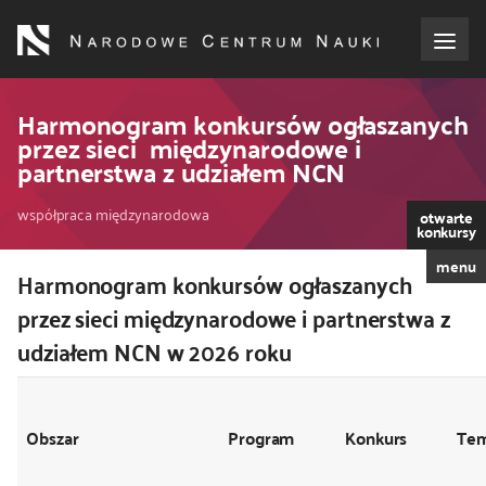
Przejdź
do
treści
o NCN
Harmonogram konkursów ogłaszanych
przez sieci międzynarodowe i
partnerstwa z udziałem NCN
dla wnioskodawców
Ścieżka
współpraca międzynarodowa
otwarte
dla realizujących projekty
konkursy
nawigacyjna
menu
Harmonogram konkursów ogłaszanych
Kod
dla ekspertów
CSS
przez sieci międzynarodowe i partnerstwa z
i
udziałem NCN w 2026 roku
efekty NCN
JS
współpraca międzynarodowa
Obszar
Program
Konkurs
Tem
nagroda NCN