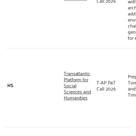
Call 2026
wit
arch
add
env
cha
gen
for 
Transatlantic
Prep
Platform for
T-AP P4T
Tom
HS
Social
Call 2026
and 
Sciences and
Tim
Humanities