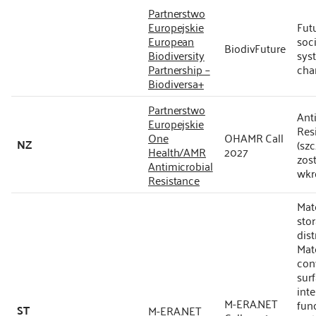
Partnerstwo
Europejskie
Fut
European
soc
BiodivFuture
Biodiversity
syst
Partnership –
cha
Biodiversa+
Partnerstwo
Ant
Europejskie
Res
One
OHAMR Call
NZ
(sz
Health/AMR
2027
zos
Antimicrobial
wkr
Resistance
Mate
sto
dist
Mate
con
sur
inte
M-ERA.NET
fun
ST
M-ERA.NET