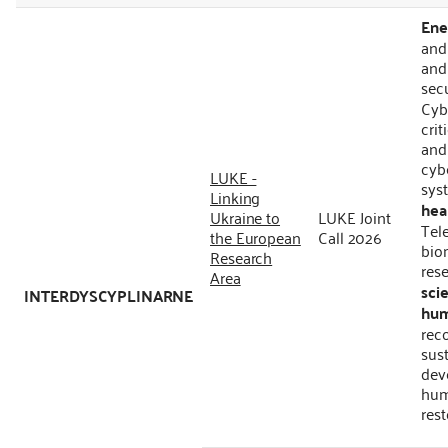
Ene
kontakt
and
and
secu
Cybe
crit
and
cyb
LUKE -
sys
Linking
hea
Ukraine to
LUKE Joint
Tel
the European
Call 2026
bio
Research
res
Area
sci
INTERDYSCYPLINARNE
hum
reco
sust
dev
hum
rest