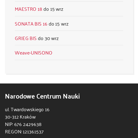
MAESTRO 18
15 wrz
SONATA BIS 16
15 wrz
GRIEG BIS
30 wrz
Weave-UNISONO
Narodowe Centrum Nauki
ul. Twardowskiego 16
30-312 Kraków
NIP: 676 2429638
REGON: 121361537