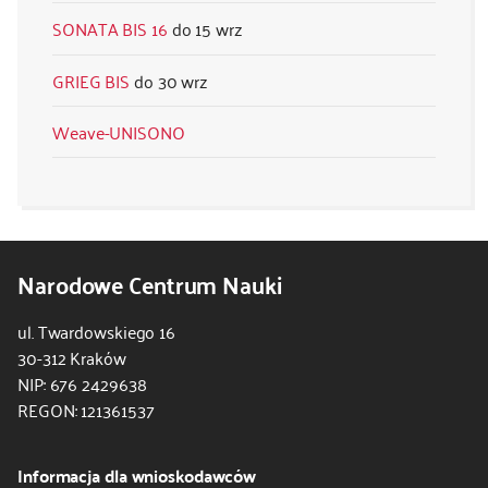
SONATA BIS 16
15 wrz
GRIEG BIS
30 wrz
Weave-UNISONO
Narodowe Centrum Nauki
ul. Twardowskiego 16
30-312 Kraków
NIP: 676 2429638
REGON: 121361537
Informacja dla wnioskodawców