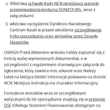
Właściwą
uchwałę Rady NCN określającą warunki
przeprowadzania konkursu SONATA BIS
, wraz z
kontakt
załącznikami;
właściwe zarządzenie Dyrektora Narodowego
Centrum Nauki w prawie określenia
szczegółowego
trybu sporządzania ocen wniosków przez Zespoły
Ekspertów
.
UWAGA: Przed złożeniem wniosku należy zapoznać się z
treścią wyżej wymienionych dokumentów, a w
szczególności z regulaminem stanowiącym załącznik do
ogłoszenia, który zawiera m.in. arkusze ocen. Należy
także na bieżąco śledzić informacje podawane na stronie
NCN. Niniejsza instrukcja ma charakter informacyjny.
Formularze wniosków wraz ze szczegółowymi
wytycznymi do ich sporządzania znajdują się w
systemie
OSF
(Obsługa Strumieni Finansowania), dostępnym na