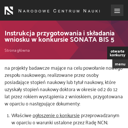
Przejdź
do
treści
o NCN
Instrukcja przygotowania i składania
wniosku w konkursie SONATA BIS 5
dla wnioskodawców
Ścieżka
Strona główna
otwarte
konkursy
dla realizujących projekty
nawigacyjna
menu
na projekty badawcze mające na celu powołanie nowego
zespołu naukowego, realizowane przez osoby
dla ekspertów
posiadające stopień naukowy lub tytuł naukowy, które
uzyskały stopień naukowy doktora w okresie od 2 do 12
efekty NCN
lat przez rokiem wystąpienia z wnioskiem, przygotowana
w oparciu o następujące dokumenty:
współpraca międzynarodowa
Właściwe
ogłoszenie o konkursie
przeprowadzanym
w oparciu o warunki ustalone przez Radę NCN;
nagroda NCN