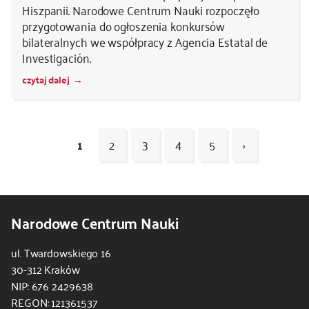
Hiszpanii. Narodowe Centrum Nauki rozpoczęło
przygotowania do ogłoszenia konkursów
bilateralnych we współpracy z Agencia Estatal de
Investigación.
czytaj dalej
1
2
3
4
5
›
Kod
CSS
Narodowe Centrum Nauki
i
JS
ul. Twardowskiego 16
30-312 Kraków
NIP: 676 2429638
REGON: 121361537