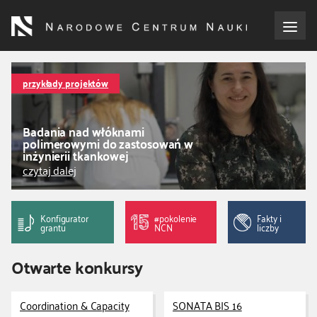
Przejdź
do
treści
o NCN
przykłady projektów
dla wnioskodawców
Badania nad włóknami
polimerowymi do zastosowań w
dla realizujących projekty
inżynierii tkankowej
czytaj dalej
dla ekspertów
Konfigurator
#pokolenie
Fakty i
efekty NCN
grantu
NCN
liczby
Otwarte konkursy
współpraca międzynarodowa
nagroda NCN
Coordination & Capacity
SONATA BIS 16