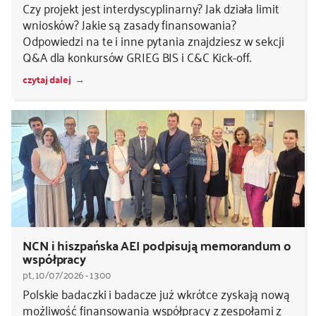
Czy projekt jest interdyscyplinarny? Jak działa limit
wniosków? Jakie są zasady finansowania?
Odpowiedzi na te i inne pytania znajdziesz w sekcji
Q&A dla konkursów GRIEG BIS i C&C Kick-off.
czytaj dalej
NCN i hiszpańska AEI podpisują memorandum o
współpracy
pt., 10/07/2026 - 13:00
Polskie badaczki i badacze już wkrótce zyskają nową
możliwość finansowania współpracy z zespołami z