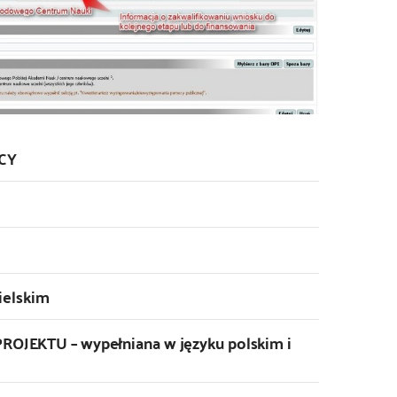
CY
ielskim
EKTU – wypełniana w języku polskim i