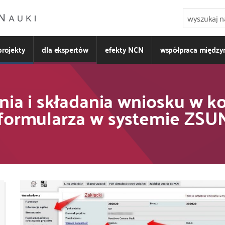
projekty
dla ekspertów
efekty NCN
współpraca międz
nia i składania wniosku w 
 formularza w systemie ZS