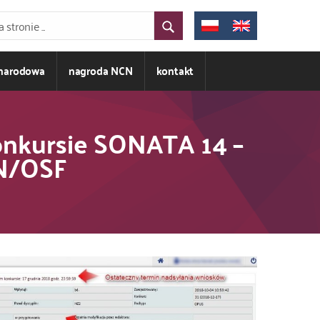
ynarodowa
nagroda NCN
kontakt
konkursie SONATA 14 –
UN/OSF