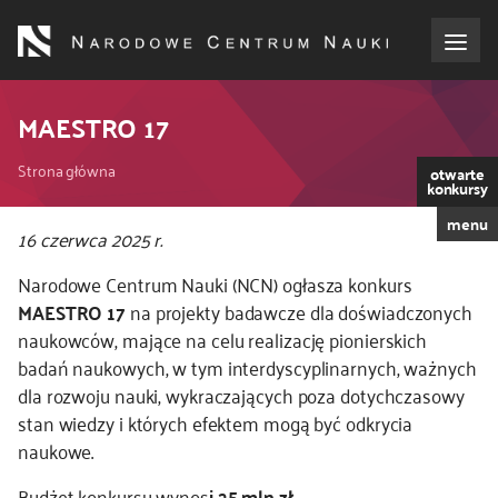
Przejdź
do
treści
o NCN
MAESTRO 17
Ścieżka
dla wnioskodawców
Strona główna
otwarte
konkursy
nawigacyjna
menu
dla realizujących projekty
Kod
16 czerwca 2025 r.
CSS
Narodowe Centrum Nauki (NCN) ogłasza konkurs
i
dla ekspertów
MAESTRO 17
na projekty badawcze dla doświadczonych
JS
naukowców, mające na celu realizację pionierskich
efekty NCN
badań naukowych, w tym interdyscyplinarnych, ważnych
dla rozwoju nauki, wykraczających poza dotychczasowy
współpraca międzynarodowa
stan wiedzy i których efektem mogą być odkrycia
naukowe.
nagroda NCN
Budżet konkursu wynos
i 25 mln zł.