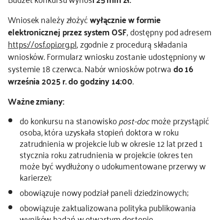
kontakt
Wniosek należy złożyć
wyłącznie w formie
elektronicznej przez system OSF
, dostępny pod adresem
https://osf.opi.org.pl
, zgodnie z procedurą składania
wniosków. Formularz wniosku zostanie udostępniony w
systemie 18 czerwca. Nabór wniosków potrwa
do 16
września 2025 r. do godziny 14:00
.
Ważne zmiany:
do konkursu na stanowisko
post-doc
może przystąpić
osoba, która uzyskała stopień doktora w roku
zatrudnienia w projekcie lub w okresie 12 lat przed 1
stycznia roku zatrudnienia w projekcie (okres ten
może być wydłużony o udokumentowane przerwy w
karierze);
obowiązuje nowy podział paneli dziedzinowych;
obowiązuje zaktualizowana polityka publikowania
wyników badań w otwartym dostępie.