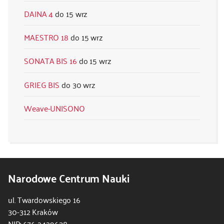
DAINA 4
15 wrz
MAESTRO 18
15 wrz
SONATA BIS 16
15 wrz
GRIEG BIS
30 wrz
Weave-UNISONO
Narodowe Centrum Nauki
ul. Twardowskiego 16
30-312 Kraków
NIP: 676 2429638