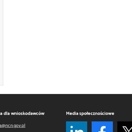
ja dla wnioskodawców
Media społecznościowe
a@ncn.gov.pl