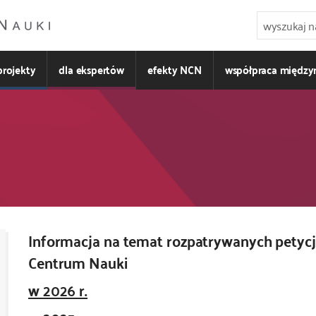
projekty
dla ekspertów
efekty NCN
współpraca międz
Informacja na temat rozpatrywanych petyc
Kod
CSS
Centrum Nauki
i
w 2026 r.
JS