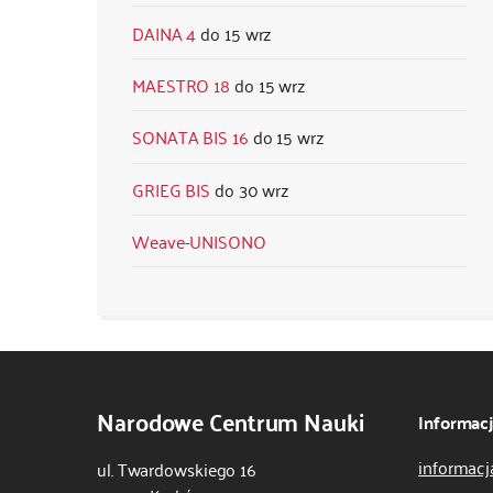
DAINA 4
15 wrz
MAESTRO 18
15 wrz
SONATA BIS 16
15 wrz
GRIEG BIS
30 wrz
Weave-UNISONO
Narodowe Centrum Nauki
Informac
informacj
ul. Twardowskiego 16