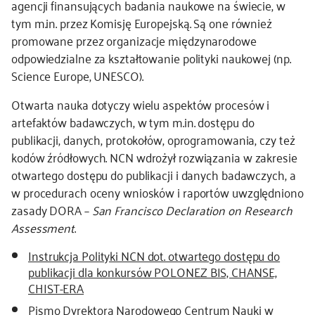
agencji finansujących badania naukowe na świecie, w
tym m.in. przez Komisję Europejską. Są one również
kontakt
promowane przez organizacje międzynarodowe
odpowiedzialne za kształtowanie polityki naukowej (np.
Science Europe, UNESCO).
Otwarta nauka dotyczy wielu aspektów procesów i
artefaktów badawczych, w tym m.in. dostępu do
publikacji, danych, protokołów, oprogramowania, czy też
kodów źródłowych. NCN wdrożył rozwiązania w zakresie
otwartego dostępu do publikacji i danych badawczych, a
w procedurach oceny wniosków i raportów uwzględniono
zasady DORA –
San Francisco Declaration on Research
Assessment
.
Instrukcja Polityki NCN dot. otwartego dostępu do
publikacji dla konkursów POLONEZ BIS, CHANSE,
CHIST-ERA
Pismo Dyrektora Narodowego Centrum Nauki w