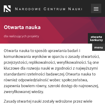
Przejdź
do
treści
o NCN
Otwarta nauka
Ścieżka
dla wnioskodawców
dla realizujących projekty
otwarte
konkursy
nawigacyjna
menu
dla realizujących projekty
Kod
Otwarta nauka to sposób uprawiania badań i
CSS
komunikowania wyników w oparciu o zasady otwartości,
i
przejrzystości, replikowalności, weryfikowalności. Są one
dla ekspertów
JS
kluczowe dla rozwoju nauki w zgodności z najwyższymi
standardami rzetelności badawczej. Otwarta nauka to
efekty NCN
również odpowiedzialność wobec społeczeństwa,
zapewnia bowiem równy, szeroki dostęp do najnowszej,
współpraca międzynarodowa
zweryfikowanej wiedzy.
Zasady otwartej nauki zostały wdrożone przez wiele
nagroda NCN