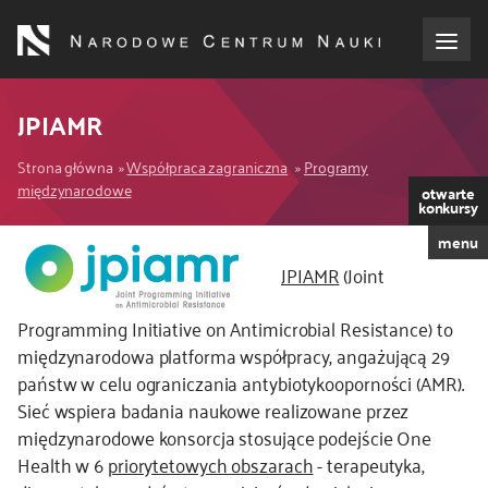
Przejdź
do
treści
o NCN
JPIAMR
Ścieżka
dla wnioskodawców
Strona główna
Współpraca zagraniczna
Programy
międzynarodowe
otwarte
nawigacyjna
konkursy
dla realizujących projekty
menu
JPIAMR
(Joint
dla ekspertów
Programming Initiative on Antimicrobial Resistance) to
efekty NCN
międzynarodowa platforma współpracy, angażującą 29
państw w celu ograniczania antybiotykooporności (AMR).
współpraca międzynarodowa
Sieć wspiera badania naukowe realizowane przez
międzynarodowe konsorcja stosujące podejście One
Health w 6
priorytetowych obszarach
- terapeutyka,
nagroda NCN