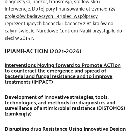
diagnostyka, nadzór, transmisja, środowisko i
interwencje. Do tej pory finansowanie otrzymało
129
kontakt
projektów badawczych i 44 sieci współpracy
reprezentujących badaczki i badaczy z 82 krajów na
całym świecie. Narodowe Centrum Nauki przystąpiło do
sieci w 2015 r.
JPIAMR-ACTION (2021-2026)
Interventions Moving forward to Promote ACTion
to counteract the emergence and spread of
bacterial and fungal resistance and to improve
treatments (IMPACT)
Development of innovative strategies, tools,
technologies, and methods for diagnostics and
surveillance of antimicrobial resistance (DISTOMOS)
(zamknięty)
Disrupting drug Resistance Using Innovative Design