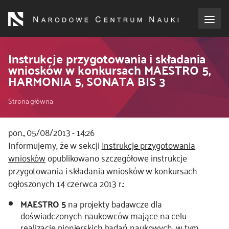
Przejdź
do
treści
o NCN
Instrukcje przygotowania i składania
wniosków w konkursach MAESTRO 5,
HARMONIA 5, SONATA BIS 3
dla wnioskodawców
Ścieżka
Strona główna
dla realizujących projekty
nawigacyjna
pon., 05/08/2013 - 14:26
dla ekspertów
Informujemy, że w sekcji
Instrukcje przygotowania
wniosków
opublikowano szczegółowe instrukcje
efekty NCN
przygotowania i składania wniosków w konkursach
ogłoszonych 14 czerwca 2013 r.:
współpraca międzynarodowa
MAESTRO 5
na projekty badawcze dla
doświadczonych naukowców mające na celu
nagroda NCN
realizację pionierskich badań naukowych, w tym