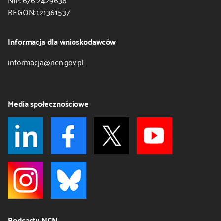
NIP: 676 2429638
REGON: 121361537
Informacja dla wnioskodawców
informacja@ncn.gov.pl
Media społecznościowe
Podcasty NCN