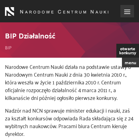
Przejdź
do
treści
o NCN
BIP Działalność
Ścieżka
dla wnioskodawców
BIP
otwarte
konkursy
nawigacyjna
menu
dla realizujących projekty
Kod
Narodowe Centrum Nauki działa na podstawie ustawy o
CSS
Narodowym Centrum Nauki z dnia 30 kwietnia 2010 r.,
i
która weszła w życie 1 października 2010 r. Centrum
dla ekspertów
JS
oficjalnie rozpoczęło działalność 4 marca 2011 r., a
kilkanaście dni później ogłosiło pierwsze konkursy.
efekty NCN
Nadzór nad NCN sprawuje minister edukacji i nauki, zaś
współpraca międzynarodowa
za kształt konkursów odpowiada Rada składająca się z 24
wybitnych naukowców. Pracami biura Centrum kieruje
dyrektor.
nagroda NCN