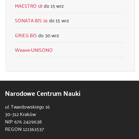
MAESTRO 18
15 wrz
SONATA BIS 16
15 wrz
GRIEG BIS
30 wrz
Weave-UNISONO
Narodowe Centrum Nauki
ul. Twardowskiego 16
30-312 Kraków
NIP: 676 2429638
REGON: 121361537