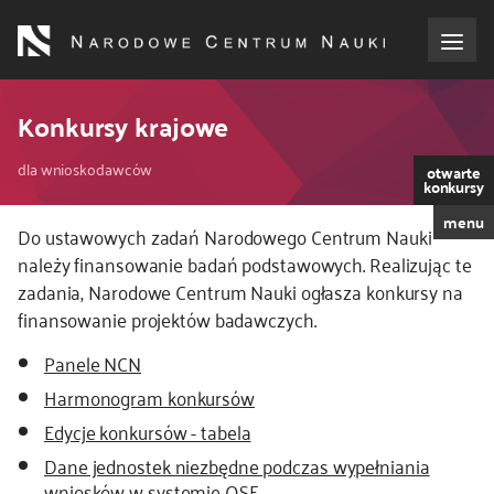
Przejdź
do
treści
o NCN
Konkursy krajowe
Ścieżka
dla wnioskodawców
dla wnioskodawców
otwarte
konkursy
nawigacyjna
menu
dla realizujących projekty
Kod
Do ustawowych zadań Narodowego Centrum Nauki
CSS
należy finansowanie badań podstawowych. Realizując te
i
zadania, Narodowe Centrum Nauki ogłasza konkursy na
dla ekspertów
JS
finansowanie projektów badawczych.
efekty NCN
Panele NCN
Harmonogram konkursów
współpraca międzynarodowa
Edycje konkursów - tabela
Dane jednostek niezbędne podczas wypełniania
nagroda NCN
wniosków w systemie OSF