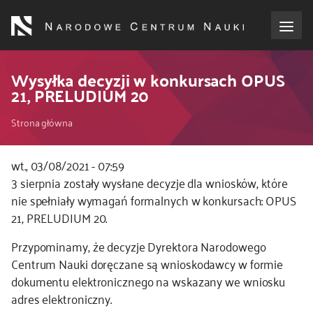
Przejdź
do
treści
o NCN
Wysyłka decyzji w konkursach OPUS
21, PRELUDIUM 20
dla wnioskodawców
Ścieżka
Strona główna
dla realizujących projekty
nawigacyjna
wt., 03/08/2021 - 07:59
3 sierpnia zostały wysłane decyzje dla wniosków, które
dla ekspertów
nie spełniały wymagań formalnych w konkursach: OPUS
21, PRELUDIUM 20.
efekty NCN
Przypominamy, że decyzje Dyrektora Narodowego
współpraca międzynarodowa
Centrum Nauki doręczane są wnioskodawcy w formie
dokumentu elektronicznego na wskazany we wniosku
adres elektroniczny.
nagroda NCN