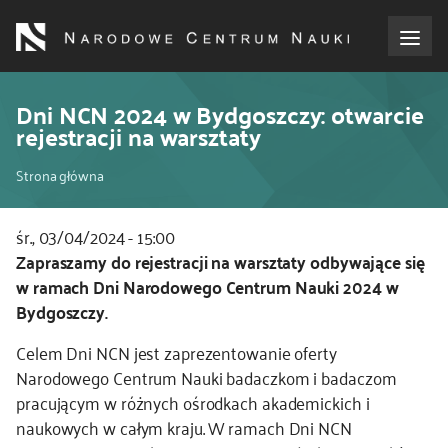
Przejdź
do
treści
o NCN
Dni NCN 2024 w Bydgoszczy: otwarcie
rejestracji na warsztaty
dla wnioskodawców
Ścieżka
Strona główna
dla realizujących projekty
nawigacyjna
śr., 03/04/2024 - 15:00
Kod
Zapraszamy do rejestracji na warsztaty odbywające się
dla ekspertów
CSS
w ramach Dni Narodowego Centrum Nauki 2024 w
i
Bydgoszczy.
efekty NCN
JS
Celem Dni NCN jest zaprezentowanie oferty
współpraca międzynarodowa
Narodowego Centrum Nauki badaczkom i badaczom
pracującym w różnych ośrodkach akademickich i
naukowych w całym kraju. W ramach Dni NCN
nagroda NCN