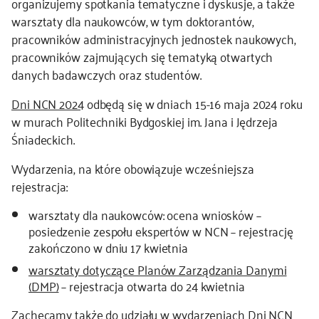
organizujemy spotkania tematyczne i dyskusje, a także
warsztaty dla naukowców, w tym doktorantów,
kontakt
pracowników administracyjnych jednostek naukowych,
pracowników zajmujących się tematyką otwartych
danych badawczych oraz studentów.
Dni NCN 2024
odbędą się w dniach 15-16 maja 2024 roku
w murach Politechniki Bydgoskiej im. Jana i Jędrzeja
Śniadeckich.
Wydarzenia, na które obowiązuje wcześniejsza
rejestracja:
warsztaty dla naukowców: ocena wniosków –
posiedzenie zespołu ekspertów w NCN – rejestrację
zakończono w dniu 17 kwietnia
warsztaty dotyczące Planów Zarządzania Danymi
(DMP)
– rejestracja otwarta do 24 kwietnia
Zachęcamy także do udziału w wydarzeniach Dni NCN