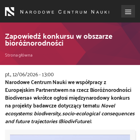
Przejdź
do
treści
o NCN
Zapowiedź konkursu w obszarze
bioróżnorodności
dla wnioskodawców
Ścieżka
Strona główna
dla realizujących projekty
nawigacyjna
pt., 12/06/2026 - 13:00
Kod
Narodowe Centrum Nauki we współpracy z
dla ekspertów
CSS
Europejskim Partnerstwem na rzecz Bioróżnorodności
i
Biodiversa+ wkrótce ogłosi międzynarodowy konkurs
efekty NCN
JS
na projekty badawcze dotyczący tematu
Novel
ecosystems: biodiversity, socio-ecological consequences
współpraca międzynarodowa
and future trajectories (BiodivFuture).
nagroda NCN