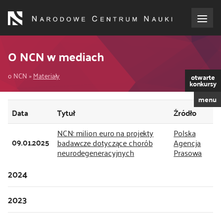
Przejdź
do
treści
o NCN
O NCN w mediach
Ścieżka
dla wnioskodawców
o NCN
Materiały
otwarte
konkursy
nawigacyjna
menu
dla realizujących projekty
Data
Tytuł
Źródło
dla ekspertów
NCN: milion euro na projekty
Polska
09.01.2025
badawcze dotyczące chorób
Agencja
neurodegeneracyjnych
Prasowa
efekty NCN
2024
współpraca międzynarodowa
2023
nagroda NCN