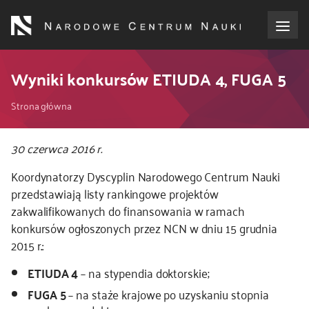
Przejdź
do
treści
o NCN
Wyniki konkursów ETIUDA 4, FUGA 5
Ścieżka
dla wnioskodawców
Strona główna
nawigacyjna
dla realizujących projekty
30 czerwca 2016 r.
Koordynatorzy Dyscyplin Narodowego Centrum Nauki
dla ekspertów
przedstawiają listy rankingowe projektów
zakwalifikowanych do finansowania w ramach
efekty NCN
konkursów ogłoszonych przez NCN w dniu 15 grudnia
2015 r.:
współpraca międzynarodowa
ETIUDA 4
– na stypendia doktorskie;
FUGA 5
– na staże krajowe po uzyskaniu stopnia
nagroda NCN