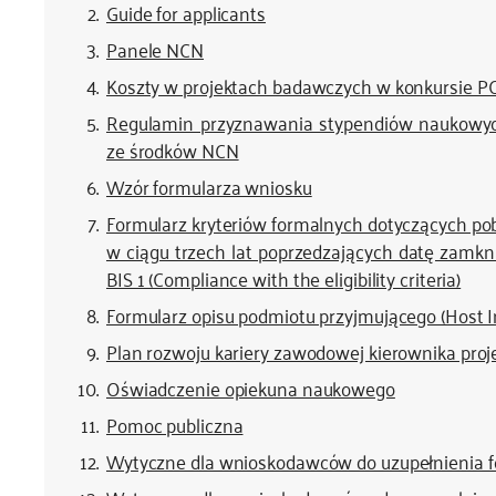
Guide for applicants
Panele NCN
Koszty w projektach badawczych w konkursie 
Regulamin przyznawania stypendiów naukowy
ze środków NCN
Wzór formularza wniosku
Formularz kryteriów formalnych dotyczących pob
w ciągu trzech lat poprzedzających datę zamk
BIS 1 (Compliance with the eligibility criteria)
Formularz opisu podmiotu przyjmującego (Host I
Plan rozwoju kariery zawodowej kierownika proj
Oświadczenie opiekuna naukowego
Pomoc publiczna
Wytyczne dla wnioskodawców do uzupełnienia f