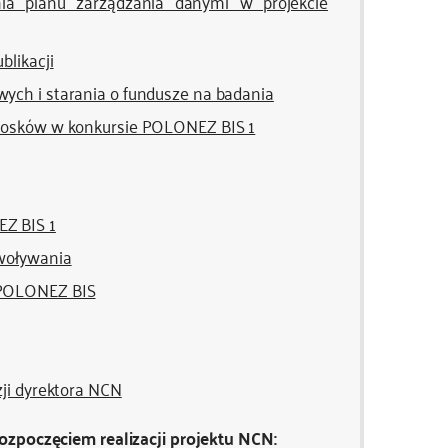
ia planu zarządzania danymi w projekcie
blikacji
ych i starania o fundusze na badania
niosków w konkursie POLONEZ BIS 1
Z BIS 1
owoływania
 POLONEZ BIS
zji dyrektora NCN
ozpoczęciem realizacji projektu NCN: