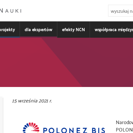
projekty
dla ekspertów
efekty NCN
współpraca międz
Kod
15 września 2021 r.
CSS
i
Narodo
JS
POLONE