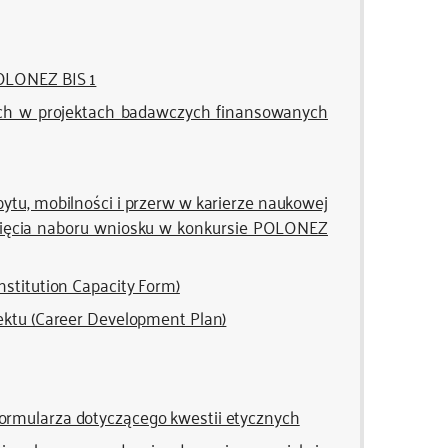
POLONEZ BIS 1
ch w projektach badawczych finansowanych
ytu, mobilności i przerw w karierze naukowej
nięcia naboru wniosku w konkursie POLONEZ
nstitution Capacity Form)
ektu (Career Development Plan)
ormularza dotyczącego kwestii etycznych