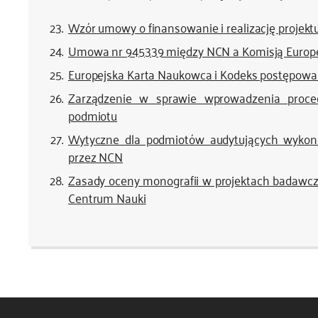
Wzór umowy o finansowanie i realizację projek
Umowa nr 945339 między NCN a Komisją Europe
Europejska Karta Naukowca i Kodeks postępowa
Zarządzenie w sprawie wprowadzenia proced
podmiotu
Wytyczne dla podmiotów audytujących wykon
przez NCN
Zasady oceny monografii w projektach badaw
Centrum Nauki