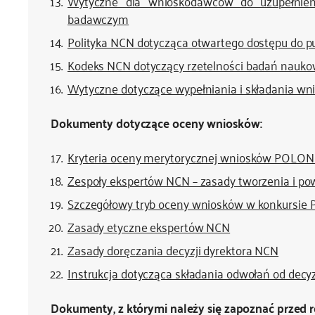
Wytyczne dla wnioskodawców do uzupełnien
badawczym
Polityka NCN dotycząca otwartego dostępu do pu
Kodeks NCN dotyczący rzetelności badań naukow
Wytyczne dotyczące wypełniania i składania w
Dokumenty dotyczące oceny wniosków:
Kryteria oceny merytorycznej wniosków POLONE
Zespoły ekspertów NCN – zasady tworzenia i p
Szczegółowy tryb oceny wniosków w konkursie
Zasady etyczne ekspertów NCN
Zasady doręczania decyzji dyrektora NCN
Instrukcja dotycząca składania odwołań od decy
Dokumenty, z którymi należy się zapoznać przed r