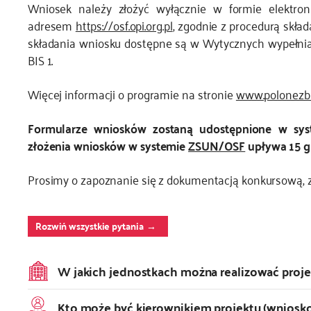
Wniosek należy złożyć wyłącznie w formie elektro
adresem
https://osf.opi.org.pl
, zgodnie z procedurą skła
składania wniosku dostępne są w Wytycznych wypełni
BIS 1.
Więcej informacji o programie na stronie
www.polonezbi
Formularze wniosków zostaną udostępnione w sy
złożenia wniosków w systemie
ZSUN/OSF
upływa 15 gr
Prosimy o zapoznanie się z dokumentacją konkursową, z
Rozwiń wszystkie pytania
W jakich jednostkach można realizować proje
Kto może być kierownikiem projektu (wniosk