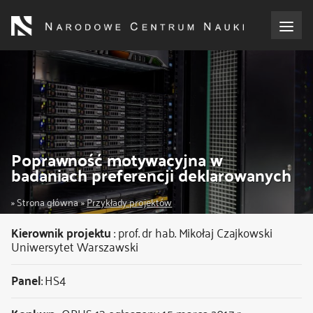
Przejdź
do
treści
o NCN
dla wnioskodawców
dla realizujących projekty
Poprawność motywacyjna w
badaniach preferencji deklarowanych
dla ekspertów
Ścieżka
Strona główna
Przykłady projektów
efekty NCN
nawigacyjna
Kierownik projektu
:
prof. dr hab. Mikołaj Czajkowski
Uniwersytet Warszawski
współpraca międzynarodowa
Panel
: HS4
nagroda NCN