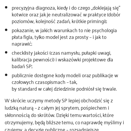
precyzyjna diagnoza, kiedy i do czego „doklejają się”
kotwice oraz jak je neutralizować w praktyce (dobór
poziomów, kolejność zadań, krótkie primingi);
pokazanie, w jakich warunkach to nie psychologia
płata figla, tylko model jest za prosty – i jak to
naprawić;
checklisty jakości (czas namysłu, pułapki uwagi,
kalibracja pewności) i wskazówki projektowe dla
badań SP;
publicznie dostępne kody modeli oraz publikacje w
czołowych czasopismach – tak,
by standard w całej dziedzinie podniósł się trwale.
W skrócie: uczymy metody SP lepiej obchodzić się z
ludzką naturą – z całym jej sprytem, pośpiechem i
skłonnością do skrótów. Dzięki temu wartości, które
otrzymujemy, będą bliższe temu, co naprawdę myślimy i
czujemy, a decyzje publiczne – rozsądniejsze.