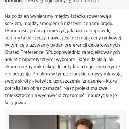
Konkurs
: OPUS 13
ogłoszony 15 marca 2017 r.
kontakt
Na co dzień wybieramy między ścieżką rowerową a
korkiem, między smogiem a niższymi cenami prądu.
Ekonomiści próbują zmierzyć, jak bardzo naprawdę
cenimy takie rzeczy, nawet jeśli nie mają ceny rynkowej.
W tym celu używamy badań preferencji deklarowanych
(Stated Preference, SP): odpowiednio zaprojektowanych
ankiet z hipotetycznymi wyborami, które działają jak
ekonomiczny mikroskop do oglądania tego, czego rynek
nie pokazuje. Problem w tym, że ludzkie umysły miewają
swoje skróty – kotwice, uproszczenia, znużenie – które
potrafią ten obraz zamazać. Nasz projekt ma owe
zniekształcenia wychwycić, zrozumieć i nauczyć się je
korygować.