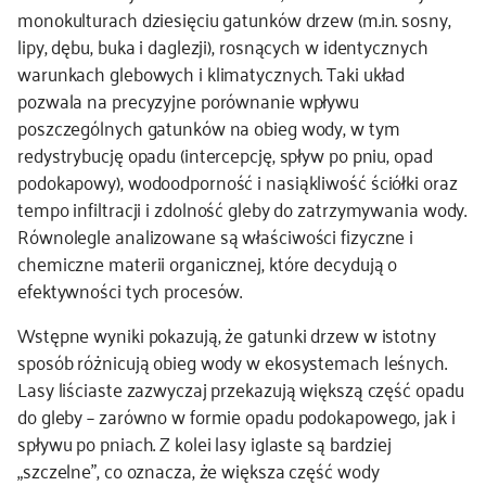
monokulturach dziesięciu gatunków drzew (m.in. sosny,
lipy, dębu, buka i daglezji), rosnących w identycznych
warunkach glebowych i klimatycznych. Taki układ
pozwala na precyzyjne porównanie wpływu
poszczególnych gatunków na obieg wody, w tym
redystrybucję opadu (intercepcję, spływ po pniu, opad
podokapowy), wodoodporność i nasiąkliwość ściółki oraz
tempo infiltracji i zdolność gleby do zatrzymywania wody.
Równolegle analizowane są właściwości fizyczne i
chemiczne materii organicznej, które decydują o
efektywności tych procesów.
Wstępne wyniki pokazują, że gatunki drzew w istotny
sposób różnicują obieg wody w ekosystemach leśnych.
Lasy liściaste zazwyczaj przekazują większą część opadu
do gleby – zarówno w formie opadu podokapowego, jak i
spływu po pniach. Z kolei lasy iglaste są bardziej
„szczelne”, co oznacza, że większa część wody