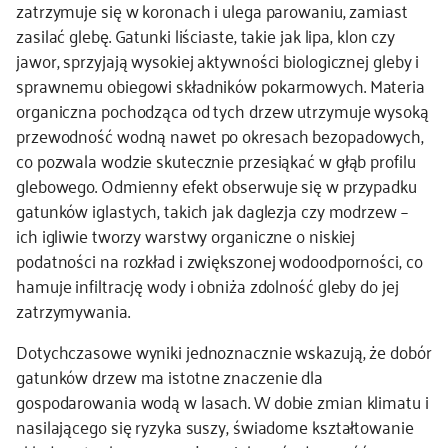
zatrzymuje się w koronach i ulega parowaniu, zamiast
zasilać glebę. Gatunki liściaste, takie jak lipa, klon czy
jawor, sprzyjają wysokiej aktywności biologicznej gleby i
sprawnemu obiegowi składników pokarmowych. Materia
organiczna pochodząca od tych drzew utrzymuje wysoką
przewodność wodną nawet po okresach bezopadowych,
co pozwala wodzie skutecznie przesiąkać w głąb profilu
glebowego. Odmienny efekt obserwuje się w przypadku
gatunków iglastych, takich jak daglezja czy modrzew –
ich igliwie tworzy warstwy organiczne o niskiej
podatności na rozkład i zwiększonej wodoodporności, co
hamuje infiltrację wody i obniża zdolność gleby do jej
zatrzymywania.
Dotychczasowe wyniki jednoznacznie wskazują, że dobór
gatunków drzew ma istotne znaczenie dla
gospodarowania wodą w lasach. W dobie zmian klimatu i
nasilającego się ryzyka suszy, świadome kształtowanie