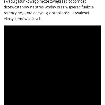
składu gatunkowego może zwiększać odporność
drzewostanów na stres wodny oraz wspierać funkcje
retencyjne, które decydują o stabilności i trwałości
ekosystemów leśnych.