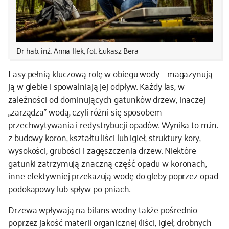
Dr hab. inż. Anna Ilek, fot. Łukasz Bera
Lasy pełnią kluczową rolę w obiegu wody – magazynują
ją w glebie i spowalniają jej odpływ. Każdy las, w
zależności od dominujących gatunków drzew, inaczej
„zarządza” wodą, czyli różni się sposobem
przechwytywania i redystrybucji opadów. Wynika to m.in.
z budowy koron, kształtu liści lub igieł, struktury kory,
wysokości, grubości i zagęszczenia drzew. Niektóre
gatunki zatrzymują znaczną część opadu w koronach,
inne efektywniej przekazują wodę do gleby poprzez opad
podokapowy lub spływ po pniach.
Drzewa wpływają na bilans wodny także pośrednio –
poprzez jakość materii organicznej (liści, igieł, drobnych