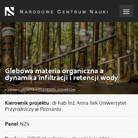
Przejdź
do
treści
o NCN
dla wnioskodawców
dla realizujących projekty
Glebowa materia organiczna a
dynamika infiltracji i retencji wody
dla ekspertów
Ścieżka
Strona główna
Przykłady projektów
efekty NCN
nawigacyjna
Kierownik projektu
:
dr hab. inż. Anna Ilek
Uniwersytet
Przyrodniczy w Poznaniu
współpraca międzynarodowa
Panel
: NZ9
nagroda NCN