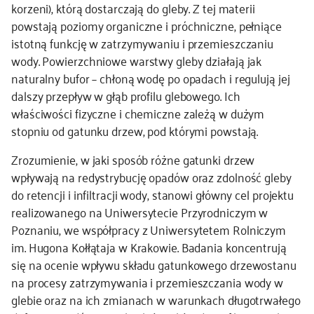
korzeni), którą dostarczają do gleby. Z tej materii
powstają poziomy organiczne i próchniczne, pełniące
istotną funkcję w zatrzymywaniu i przemieszczaniu
wody. Powierzchniowe warstwy gleby działają jak
naturalny bufor – chłoną wodę po opadach i regulują jej
dalszy przepływ w głąb profilu glebowego. Ich
właściwości fizyczne i chemiczne zależą w dużym
stopniu od gatunku drzew, pod którymi powstają.
Zrozumienie, w jaki sposób różne gatunki drzew
wpływają na redystrybucję opadów oraz zdolność gleby
do retencji i infiltracji wody, stanowi główny cel projektu
realizowanego na Uniwersytecie Przyrodniczym w
Poznaniu, we współpracy z Uniwersytetem Rolniczym
im. Hugona Kołłątaja w Krakowie. Badania koncentrują
się na ocenie wpływu składu gatunkowego drzewostanu
na procesy zatrzymywania i przemieszczania wody w
glebie oraz na ich zmianach w warunkach długotrwałego