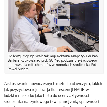
Od lewej: mgr Iga Walczak, mgr Roksana Knapczyk i dr hab.
Barbara Kutryb-Zając, prof. GUMed podczas przyżyciowego
obrazowania mitochondriów w komórkach śródbłonka. Fot.
Paweł Sudara
Zastosowanie nowoczesnych metod badawczych, takich
jak przyżyciowa rejestracja fluorescencji NADH w
ludzkim naskórku jako testu do oceny aktywności
śródbłonka naczyniowego i związanej z nią sprawności
mikrokrążenia, w połączeniu z analizą krążących