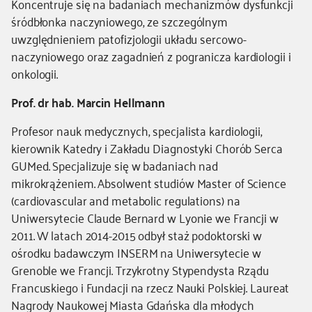
Koncentruje się na badaniach mechanizmów dysfunkcji
śródbłonka naczyniowego, ze szczególnym
uwzględnieniem patofizjologii układu sercowo-
naczyniowego oraz zagadnień z pogranicza kardiologii i
onkologii.
Prof. dr hab. Marcin Hellmann
Profesor nauk medycznych, specjalista kardiologii,
kierownik Katedry i Zakładu Diagnostyki Chorób Serca
GUMed. Specjalizuje się w badaniach nad
mikrokrążeniem. Absolwent studiów Master of Science
(cardiovascular and metabolic regulations) na
Uniwersytecie Claude Bernard w Lyonie we Francji w
2011. W latach 2014-2015 odbył staż podoktorski w
ośrodku badawczym INSERM na Uniwersytecie w
Grenoble we Francji. Trzykrotny Stypendysta Rządu
Francuskiego i Fundacji na rzecz Nauki Polskiej. Laureat
Nagrody Naukowej Miasta Gdańska dla młodych