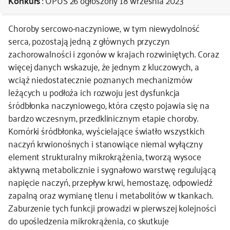
Konkurs
: OPUS 26
ogłoszony 18 września 2023
kontakt
Choroby sercowo-naczyniowe, w tym niewydolność
serca, pozostają jedną z głównych przyczyn
zachorowalności i zgonów w krajach rozwiniętych. Coraz
więcej danych wskazuje, że jednym z kluczowych, a
wciąż niedostatecznie poznanych mechanizmów
leżących u podłoża ich rozwoju jest dysfunkcja
śródbłonka naczyniowego, która często pojawia się na
bardzo wczesnym, przedklinicznym etapie choroby.
Komórki śródbłonka, wyścielające światło wszystkich
naczyń krwionośnych i stanowiące niemal wyłączny
element strukturalny mikrokrążenia, tworzą wysoce
aktywną metabolicznie i sygnałowo warstwę regulującą
napięcie naczyń, przepływ krwi, hemostazę, odpowiedź
zapalną oraz wymianę tlenu i metabolitów w tkankach.
Zaburzenie tych funkcji prowadzi w pierwszej kolejności
do upośledzenia mikrokrążenia, co skutkuje