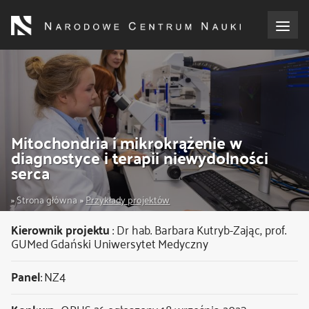
Przejdź
do
treści
o NCN
dla wnioskodawców
Mitochondria i mikrokrążenie w
dla realizujących projekty
diagnostyce i terapii niewydolności
serca
dla ekspertów
Ścieżka
Strona główna
Przykłady projektów
efekty NCN
nawigacyjna
Kierownik projektu
:
Dr hab. Barbara Kutryb-Zając, prof.
GUMed
Gdański Uniwersytet Medyczny
współpraca międzynarodowa
Panel
: NZ4
nagroda NCN