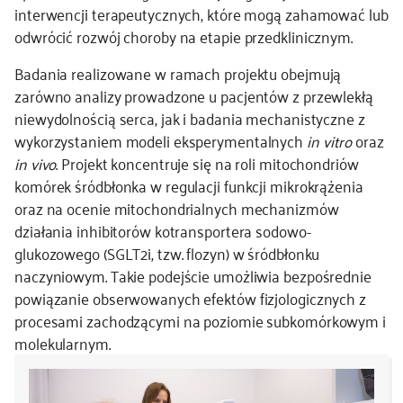
interwencji terapeutycznych, które mogą zahamować lub
odwrócić rozwój choroby na etapie przedklinicznym.
Badania realizowane w ramach projektu obejmują
zarówno analizy prowadzone u pacjentów z przewlekłą
niewydolnością serca, jak i badania mechanistyczne z
wykorzystaniem modeli eksperymentalnych
in vitro
oraz
in vivo
. Projekt koncentruje się na roli mitochondriów
komórek śródbłonka w regulacji funkcji mikrokrążenia
oraz na ocenie mitochondrialnych mechanizmów
działania inhibitorów kotransportera sodowo-
glukozowego (SGLT2i, tzw. flozyn) w śródbłonku
naczyniowym. Takie podejście umożliwia bezpośrednie
powiązanie obserwowanych efektów fizjologicznych z
procesami zachodzącymi na poziomie subkomórkowym i
molekularnym.