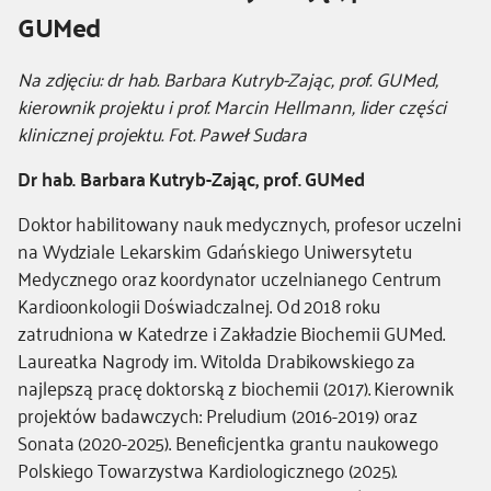
GUMed
Kierownik
Na zdjęciu: dr hab. Barbara Kutryb-Zając, prof. GUMed,
-
kierownik projektu i prof. Marcin Hellmann, lider części
dodatkowe
klinicznej projektu. Fot. Paweł Sudara
informacje
Dr hab. Barbara Kutryb-Zając, prof. GUMed
Doktor habilitowany nauk medycznych, profesor uczelni
na Wydziale Lekarskim Gdańskiego Uniwersytetu
Medycznego oraz koordynator uczelnianego Centrum
Kardioonkologii Doświadczalnej. Od 2018 roku
zatrudniona w Katedrze i Zakładzie Biochemii GUMed.
Laureatka Nagrody im. Witolda Drabikowskiego za
najlepszą pracę doktorską z biochemii (2017). Kierownik
projektów badawczych: Preludium (2016-2019) oraz
Sonata (2020-2025). Beneficjentka grantu naukowego
Polskiego Towarzystwa Kardiologicznego (2025).