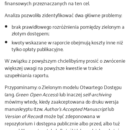
finansowych przeznaczanych na ten cel.
kontakt
Analiza pozwoliła zidentyfikować dwa główne problemy:
brak prawidłowego rozróżnienia pomiędzy zielonym a
złotym dostępem;
kwoty wskazane w raporcie obejmują koszty inne niż
tylko opłaty publikacyjne.
W związku z powyższym chcielibyśmy prosić o zwrócenie
większej uwagi na powyższe kwestie w trakcie
uzupełniania raportu.
Przypominamy: o Zielonym modelu Otwartego Dostępu
(ang.
Green Open Access
) lub inaczej
self-archiving
mówimy wtedy, kiedy zaakceptowana do druku wersja
manuskryptu (tzw.
Author’s Accepted Manuscript
lub
Version of Record
) może być zdeponowana w
repozytorium i dostępna publicznie albo przed, albo tuż