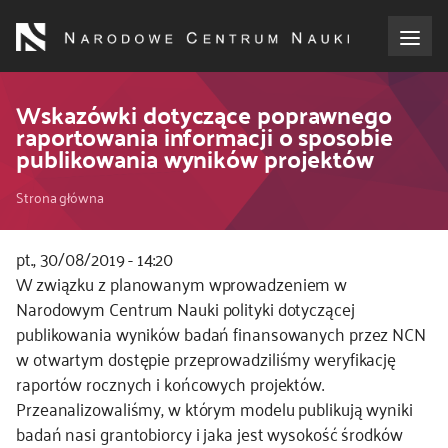
Przejdź
do
treści
o NCN
Wskazówki dotyczące poprawnego
raportowania informacji o sposobie
publikowania wyników projektów
dla wnioskodawców
Ścieżka
Strona główna
dla realizujących projekty
nawigacyjna
pt., 30/08/2019 - 14:20
dla ekspertów
W związku z planowanym wprowadzeniem w
Narodowym Centrum Nauki polityki dotyczącej
efekty NCN
publikowania wyników badań finansowanych przez NCN
w otwartym dostępie przeprowadziliśmy weryfikację
współpraca międzynarodowa
raportów rocznych i końcowych projektów.
Przeanalizowaliśmy, w którym modelu publikują wyniki
nagroda NCN
badań nasi grantobiorcy i jaka jest wysokość środków