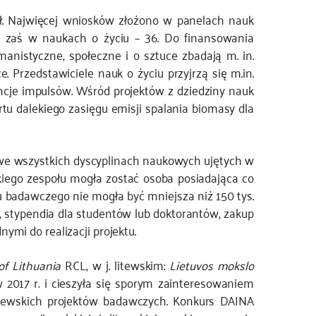
ł. Najwięcej wniosków złożono w panelach nauk
, zaś w naukach o życiu – 36. Do finansowania
anistyczne, społeczne i o sztuce zbadają m. in.
 Przedstawiciele nauk o życiu przyjrzą się m.in.
je impulsów. Wśród projektów z dziedziny nauk
rtu dalekiego zasięgu emisji spalania biomasy dla
 we wszystkich dyscyplinach naukowych ujętych w
kiego zespołu mogła zostać osoba posiadająca co
tu badawczego nie mogła być mniejsza niż 150 tys.
, stypendia dla studentów lub doktorantów, zakup
mi do realizacji projektu.
of Lithuania
RCL, w j. litewskim:
Lietuvos mokslo
 2017 r. i cieszyła się sporym zainteresowaniem
itewskich projektów badawczych. Konkurs DAINA