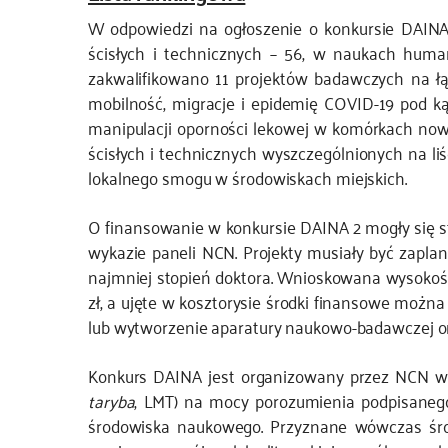
W odpowiedzi na ogłoszenie o konkursie DAINA
ścisłych i technicznych – 56, w naukach huma
zakwalifikowano 11 projektów badawczych na łąc
mobilność, migracje i epidemię COVID-19 pod kąt
manipulacji oporności lekowej w komórkach no
ścisłych i technicznych wyszczególnionych na liś
lokalnego smogu w środowiskach miejskich.
O finansowanie w konkursie DAINA 2 mogły się s
wykazie paneli NCN. Projekty musiały być zapla
najmniej stopień doktora. Wnioskowana wysokość f
zł, a ujęte w kosztorysie środki finansowe możn
lub wytworzenie aparatury naukowo-badawczej ora
Konkurs DAINA jest organizowany przez NCN w
taryba
, LMT) na mocy porozumienia podpisanego 
środowiska naukowego. Przyznane wówczas środ