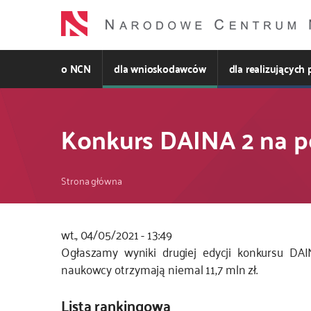
Przejdź
do
treści
o NCN
dla wnioskodawców
dla realizujących 
Konkurs DAINA 2 na po
Ścieżka
Strona główna
nawigacyjna
wt., 04/05/2021 - 13:49
Ogłaszamy wyniki drugiej edycji konkursu DAI
naukowcy otrzymają niemal 11,7 mln zł.
Lista rankingowa