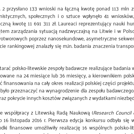
 2 przysłano 133 wnioski na łączną kwotę ponad 113 mln z
nistycznych, społecznych i o sztuce wpłynęło 41 wniosków
zną kwotę 11 691 311 zł. Laureaci reprezentujący nauki hum
em zarządzania sytuacją nadzwyczajną na Litwie i w Polsce.
wotworowych poprzez nanosekundowe, asymetryczne sekwenc
cie rankingowej znalazły się m.in. badania znaczenia transpo
tarać polsko-litewskie zespoły badawcze realizujące badania
nowane na 24 miesiące lub 36 miesięcy, a kierownikiem pols
inansowania na cały okres realizacji polskiej części projek
a było przeznaczyć na wynagrodzenie dla zespołu badawczego
z pokrycie innych kosztów związanych z wydatkami niezbędny
e współpracy z Litewską Radą Naukową (
Research Council 
16 listopada 2016 r. Pierwsza edycja konkursu odbyła się w
ki finansowe umożliwiły realizację 16 wspólnych polsko-l