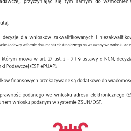
badawczej, przyczyniając się tym samym do wzmocnienia 
utaj
.
 decyzje dla wniosków zakwalifikowanych i niezakwalifi
wnioskodawcy w formie dokumentu elektronicznego na wskazany we wniosku adres
którym mowa w art. 27 ust. 1 – 7 i 9 ustawy o NCN, decyz
nki Podawczej (ESP ePUAP).
odków finansowych przekazywane są dodatkowo do wiadomości 
prawność podanego we wniosku adresu elektronicznego (ESP
iekunem wniosku podanym w systemie ZSUN/OSF.