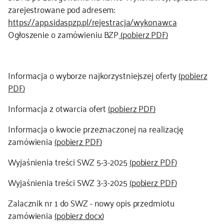
zarejestrowane pod adresem:
kontakt
https://app.sidaspzp.pl/rejestracja/wykonawca
Ogłoszenie o zamówieniu BZP
(pobierz PDF)
Informacja o wyborze najkorzystniejszej oferty
(pobierz
PDF)
Informacja z otwarcia ofert
(pobierz PDF)
Informacja o kwocie przeznaczonej na realizację
zamówienia
(pobierz PDF)
Wyjaśnienia treści SWZ 5-3-2025
(pobierz PDF)
Wyjaśnienia treści SWZ 3-3-2025
(pobierz PDF)
Zalacznik nr 1 do SWZ - nowy opis przedmiotu
zamówienia
(pobierz docx)