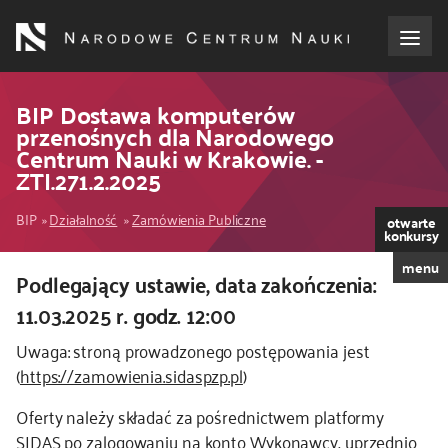
Przejdź
do
treści
o NCN
BIP Dostawa komputerów
przenośnych dla Narodowego
Centrum Nauki w Krakowie. -
dla wnioskodawców
ZTI.271.2.2025
dla realizujących projekty
Ścieżka
BIP
Działalność
Zamówienia Publiczne
otwarte
konkursy
nawigacyjna
dla ekspertów
menu
Podlegający ustawie, data zakończenia:
Kod
CSS
11.03.2025 r. godz. 12:00
efekty NCN
i
Uwaga: stroną prowadzonego postępowania jest
JS
(
https://zamowienia.sidaspzp.pl
)
współpraca międzynarodowa
Oferty należy składać za pośrednictwem platformy
nagroda NCN
SIDAS po zalogowaniu na konto Wykonawcy, uprzednio