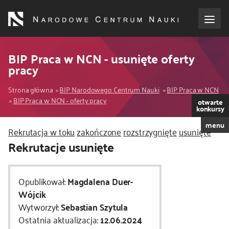
Przejdź
do
treści
o NCN
BIP Praca w NCN - usunięte oferty
pracy
dla wnioskodawców
Ścieżka
Strona główna
BIP Narodowego Centrum Nauki
BIP Praca w NCN
BIP Praca w NCN - oferty pracy
otwarte
dla realizujących projekty
nawigacyjna
konkursy
menu
Kod
Rekrutacja w toku
zakończone
rozstrzygnięte
usunięte
dla ekspertów
CSS
Rekrutacje usunięte
i
efekty NCN
JS
Opublikował:
Magdalena Duer-
współpraca międzynarodowa
Wójcik
Wytworzył:
Sebastian Szytula
Ostatnia aktualizacja:
12.06.2024
nagroda NCN