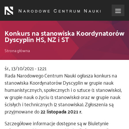
Przejdź
do
treści
o NCN
Konkurs na stanowiska Koordynatorów
Dyscyplin HS, NZ i ST
dla wnioskodawców
Ścieżka
Strona główna
dla realizujących projekty
nawigacyjna
śr., 13/10/2021 - 12:21
Kod
Rada Narodowego Centrum Nauki ogłasza konkurs na
dla ekspertów
CSS
stanowiska Koordynatorów Dyscyplin w grupie nauk
i
humanistycznych, społecznych i o sztuce (1 stanowisko),
efekty NCN
JS
w grupie nauk o życiu (1 stanowisko) oraz w grupie nauk
ścisłych i technicznych (2 stanowiska). Zgłoszenia są
współpraca międzynarodowa
przyjmowane do
22 listopada 2021 r.
Szczegółowe informacje dostępne są w Biuletynie
nagroda NCN