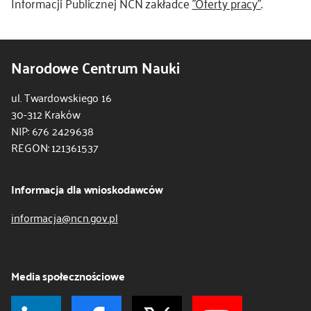
Informacji Publicznej NCN zakładce
"Oferty pracy"
.
kontakt
Narodowe Centrum Nauki
ul. Twardowskiego 16
30-312 Kraków
NIP: 676 2429638
REGON: 121361537
Informacja dla wnioskodawców
informacja@ncn.gov.pl
Media społecznościowe