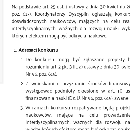
Na podstawie art. 25 ust. 1
ustawy z dnia 30 kwietnia 20
poz. 617), Koordynatorzy Dyscyplin ogłaszają konk
doświadczonych naukowców, mających na celu real
interdyscyplinarnych, ważnych dla rozwoju nauki, wy
których efektem mogą być odkrycia naukowe.
Adresaci konkursu
Do konkursu mogą być zgłaszane projekty 
rozumieniu art. 2 pkt 3 lit. a)
ustawy z dnia 30 kwie
Nr 96, poz. 615).
Z wnioskami o przyznanie środków finansowy
występować podmioty określone w art. 10 us
finansowania nauki (Dz. U. Nr 96, poz. 615), zwan
W ramach konkursu rozpatrywane będą projekt
naukowców, mające na celu prowadzeni
interdyscyplinarnych, ważnych dla rozwoju n
wiedzy, których efektem mogą być odkrycia nauk