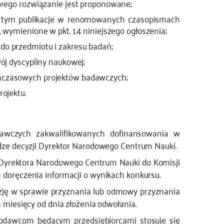
órego rozwiązanie jest proponowane;
 w tym publikacje w renomowanych czasopismach
 wymienione w pkt. 1.4 niniejszego ogłoszenia;
o przedmiotu i zakresu badań;
ój dyscypliny naukowej;
hczasowych projektów badawczych;
ojektu.
dawczych zakwalifikowanych dofinansowania w
odze decyzji Dyrektor Narodowego Centrum Nauki.
 Dyrektora Narodowego Centrum Nauki do Komisji
doręczenia informacji o wynikach konkursu.
ę w sprawie przyznania lub odmowy przyznania
 miesięcy od dnia złożenia odwołania.
dawcom będącym przedsiębiorcami stosuje się