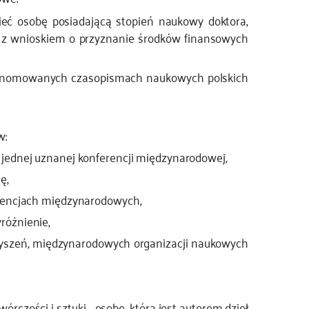
ć osobę posiadającą stopień naukowy doktora,
a z wnioskiem o przyznanie środków finansowych
w renomowanych czasopismach naukowych polskich
w:
jednej uznanej konferencji międzynarodowej,
ę,
erencjach międzynarodowych,
różnienie,
zyszeń, międzynarodowych organizacji naukowych
rczości i sztuki - osobę, która jest autorem dzieł