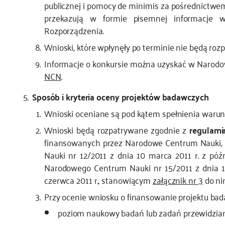
publicznej i pomocy de minimis za pośrednictwem
przekazują w formie pisemnej informacje 
Rozporządzenia.
Wnioski, które wpłynęły po terminie nie będą roz
Informacje o konkursie można uzyskać w Narod
NCN
.
Sposób i kryteria oceny projektów badawczych
Wnioski oceniane są pod kątem spełnienia warun
Wnioski będą rozpatrywane zgodnie z
regulami
finansowanych przez Narodowe Centrum Nauki,
Nauki nr 12/2011 z dnia 10 marca 2011 r. z pó
Narodowego Centrum Nauki nr 15/2011 z dnia 14 
czerwca 2011 r., stanowiącym
załącznik nr 3
do ni
Przy ocenie wniosku o finansowanie projektu bad
poziom naukowy badań lub zadań przewidziany