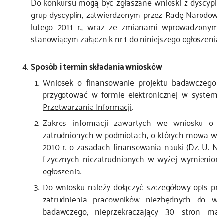
Do konkursu mogą być zgłaszane wnioski z dyscypl
grup dyscyplin, zatwierdzonym przez Radę Narod
lutego 2011 r., wraz ze zmianami wprowadzony
stanowiącym
załącznik nr 1
do niniejszego ogłoszeni
Sposób i termin składania wniosków
Wniosek o finansowanie projektu badawczego (
przygotować w formie elektronicznej w syste
Przetwarzania Informacji
.
Zakres informacji zawartych we wniosku o 
zatrudnionych w podmiotach, o których mowa w ar
2010 r. o zasadach finansowania nauki (Dz. U. N
fizycznych niezatrudnionych w wyżej wymieni
ogłoszenia.
Do wniosku należy dołączyć szczegółowy opis pr
zatrudnienia pracowników niezbędnych do wy
badawczego, nieprzekraczający 30 stron ma