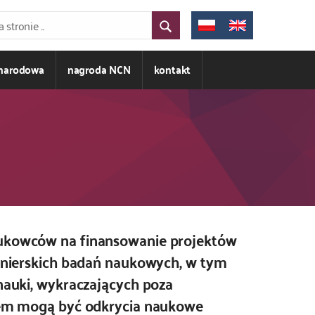
ynarodowa
nagroda NCN
kontakt
aukowców na finansowanie projektów
ionierskich badań naukowych, w tym
nauki, wykraczających poza
ktem mogą być odkrycia naukowe