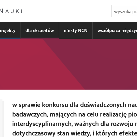
projekty
dla ekspertów
efekty NCN
współpraca międz
w sprawie konkursu dla doświadczonych n
badawczych, mających na celu realizację p
interdyscyplinarnych, ważnych dla rozwoju 
dotychczasowy stan wiedzy, i których efe