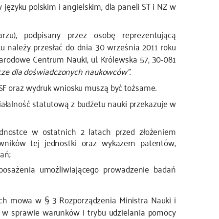
ęzyku polskim i angielskim, dla paneli ST i NZ w
u), podpisany przez osobę reprezentującą
 należy przesłać do dnia 30 września 2011 roku
arodowe Centrum Nauki, ul. Królewska 57, 30-081
wcze dla doświadczonych naukowców"
.
F oraz wydruk wniosku muszą być tożsame.
ałalność statutową z budżetu nauki przekazuje w
dnostce w ostatnich 2 latach przed złożeniem
wników tej jednostki oraz wykazem patentów,
ań;
posażenia umożliwiającego prowadzenie badań
ch mowa w § 3 Rozporządzenia Ministra Nauki i
. w sprawie warunków i trybu udzielania pomocy