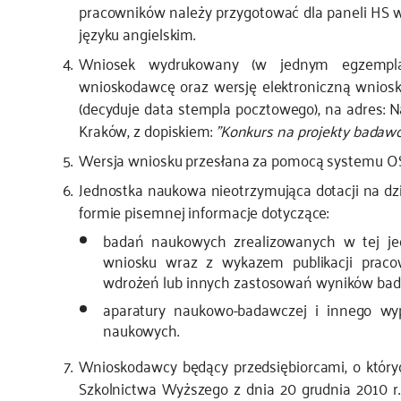
pracowników należy przygotować dla paneli HS w j
języku angielskim.
Wniosek wydrukowany (w jednym egzemplarz
wnioskodawcę oraz wersję elektroniczną wniosku
(decyduje data stempla pocztowego), na adres: N
Kraków, z dopiskiem:
"Konkurs na projekty bada
Wersja wniosku przesłana za pomocą systemu OS
Jednostka naukowa nieotrzymująca dotacji na dzi
formie pisemnej informacje dotyczące:
badań naukowych zrealizowanych w tej je
wniosku wraz z wykazem publikacji praco
wdrożeń lub innych zastosowań wyników bad
aparatury naukowo-badawczej i innego wy
naukowych.
Wnioskodawcy będący przedsiębiorcami, o który
Szkolnictwa Wyższego z dnia 20 grudnia 2010 r