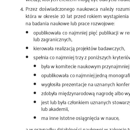
Przez doświadczonego naukowca należy rozumie
która w okresie 10 lat przed rokiem wystąpieni
na badania naukowe lub prace rozwojowe:
opublikowała co najmniej pięć publikacji 
lub zagranicznych,
kierowała realizacją projektów badawczych,
spełnia co najmniej trzy z poniższych kryterió
była w komitecie naukowym przynajmniej 
opublikowała co najmniej jedną monografi
wygłosiła prezentacje na uznanych konf
zdobyła międzynarodową nagrodę albo wy
jest lub była członkiem uznanych stowar
lub akademii,
ma inne istotne osiągnięcia w nauce,
a w przypadku działalności naukowej w zakresie twó