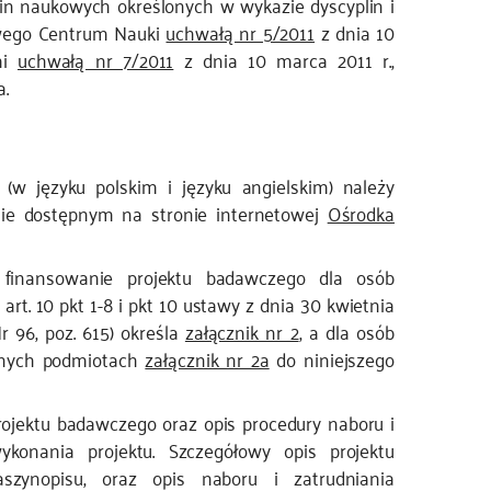
in naukowych określonych w wykazie dyscyplin i
owego Centrum Nauki
uchwałą nr 5/2011
z dnia 10
mi
uchwałą nr 7/2011
z dnia 10 marca 2011 r.,
a.
w języku polskim i języku angielskim) należy
mie dostępnym na stronie internetowej
Ośrodka
finansowanie projektu badawczego dla osób
t. 10 pkt 1-8 i pkt 10 ustawy z dnia 30 kwietnia
r 96, poz. 615) określa
załącznik nr 2
, a dla osób
onych podmiotach
załącznik nr 2a
do niniejszego
ojektu badawczego oraz opis procedury naboru i
konania projektu. Szczegółowy opis projektu
szynopisu, oraz opis naboru i zatrudniania