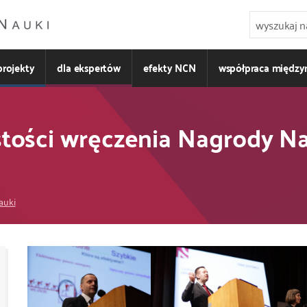
projekty
dla ekspertów
efekty NCN
współpraca międz
zystości wręczenia Nagrody
auki