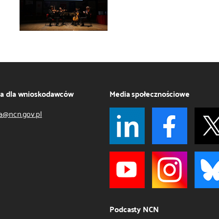
ja dla wnioskodawców
Media społecznościowe
a@ncn.gov.pl
Podcasty NCN