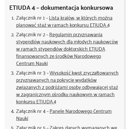
ETIUDA 4 – dokumentacja konkursowa
kontakt
Załącznik nr 1 –
Lista krajów, w których można
planować staż w ramach konkursu ETIUDA 4
Załącznik nr 2 –
Regulamin przyznawania
stypendiów naukowych dla młodych naukowców
w ramach stypendiów doktorskich ETIUDA
finansowanych ze środków Narodowego
Centrum Nauki
Załącznik nr 3 –
Wysokość kwot zryczałtowanych
przyznawanych na pokrycie wydatków
związanych z podróżami osoby odbywającej staż
w zagranicznym ośrodku naukowym w ramach
konkursu ETIUDA 4
Załącznik nr 4 –
Panele Narodowego Centrum
Nauki
Załącznik nr 5 –
Zakres danych wymaganych we