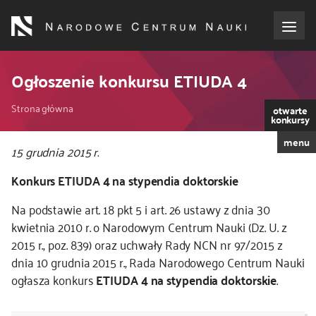
Przejdź
do
treści
o NCN
Ogłoszenie konkursu ETIUDA 4
Ścieżka
dla wnioskodawców
Strona główna
otwarte
konkursy
nawigacyjna
menu
dla realizujących projekty
15 grudnia 2015 r.
Konkurs ETIUDA 4 na stypendia doktorskie
dla ekspertów
Na podstawie art. 18 pkt 5 i art. 26 ustawy z dnia 30
efekty NCN
kwietnia 2010 r. o Narodowym Centrum Nauki (Dz. U. z
2015 r., poz. 839) oraz uchwały Rady NCN nr 97/2015 z
dnia 10 grudnia 2015 r., Rada Narodowego Centrum Nauki
współpraca międzynarodowa
ogłasza konkurs
ETIUDA 4 na stypendia doktorskie
.
nagroda NCN