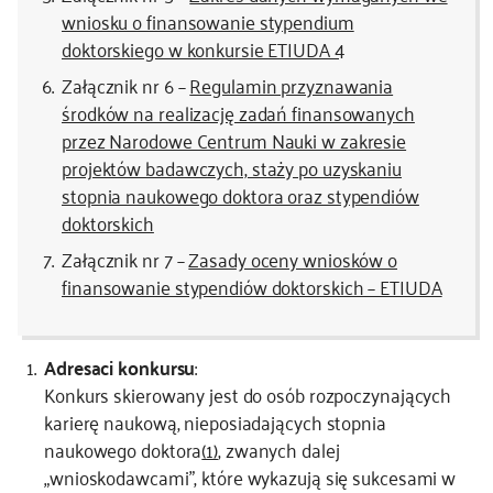
wniosku o finansowanie stypendium
doktorskiego w konkursie ETIUDA 4
Załącznik nr 6 –
Regulamin przyznawania
środków na realizację zadań finansowanych
przez Narodowe Centrum Nauki w zakresie
projektów badawczych, staży po uzyskaniu
stopnia naukowego doktora oraz stypendiów
doktorskich
Załącznik nr 7 –
Zasady oceny wniosków o
finansowanie stypendiów doktorskich – ETIUDA
Adresaci konkursu
:
Konkurs skierowany jest do osób rozpoczynających
karierę naukową, nieposiadających stopnia
naukowego doktora
(1)
, zwanych dalej
„wnioskodawcami”, które wykazują się sukcesami w