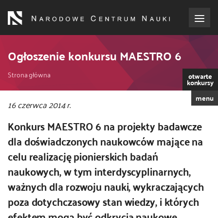
Przejdź
do
treści
o NCN
Ogłoszenie konkursu MAESTRO 6
Ścieżka
dla wnioskodawców
Strona główna
otwarte
konkursy
nawigacyjna
menu
dla realizujących projekty
16 czerwca 2014 r.
Konkurs MAESTRO 6 na projekty badawcze
dla ekspertów
dla doświadczonych naukowców mające na
celu realizację pionierskich badań
efekty NCN
naukowych, w tym interdyscyplinarnych,
współpraca międzynarodowa
ważnych dla rozwoju nauki, wykraczających
poza dotychczasowy stan wiedzy, i których
nagroda NCN
efektem mogą być odkrycia naukowe