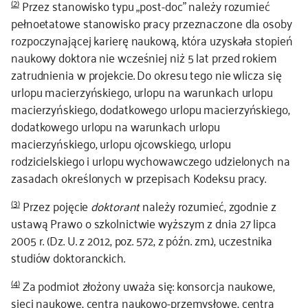
(2)
Przez stanowisko typu „post-doc” należy rozumieć
pełnoetatowe stanowisko pracy przeznaczone dla osoby
rozpoczynającej karierę naukową, która uzyskała stopień
naukowy doktora nie wcześniej niż 5 lat przed rokiem
zatrudnienia w projekcie. Do okresu tego nie wlicza się
urlopu macierzyńskiego, urlopu na warunkach urlopu
macierzyńskiego, dodatkowego urlopu macierzyńskiego,
dodatkowego urlopu na warunkach urlopu
macierzyńskiego, urlopu ojcowskiego, urlopu
rodzicielskiego i urlopu wychowawczego udzielonych na
zasadach określonych w przepisach Kodeksu pracy.
(3)
Przez pojęcie
doktorant
należy rozumieć, zgodnie z
ustawą Prawo o szkolnictwie wyższym z dnia 27 lipca
2005 r. (Dz. U. z 2012, poz. 572, z późn. zm.), uczestnika
studiów doktoranckich.
(4)
Za podmiot złożony uważa się: konsorcja naukowe,
sieci naukowe, centra naukowo-przemysłowe, centra