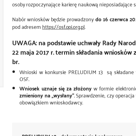
osoby rozpoczynające karierę naukową nieposiadające 
Nabór wniosków będzie prowadzony
do 16 czerwca 201
pod adresem
https://osf.opi.org.pl
.
UWAGA: na podstawie uchwały Rady Narodo
22 maja 2017 r. termin składania wniosków 
br.
Wnioski w konkursie PRELUDIUM 13 są składane w
OSF.
Wniosek uznaje się za złożony
w formie elektroni
zmieniony na „wysłany”
. Sprawdzenie, czy operacja
obowiązkiem wnioskodawcy.