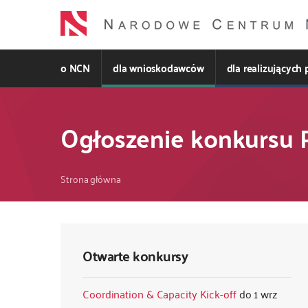
Przejdź
do
treści
o NCN
dla wnioskodawców
dla realizujących 
Ogłoszenie konkursu
Ścieżka
Strona główna
nawigacyjna
Otwarte konkursy
Coordination & Capacity Kick-off
1 wrz