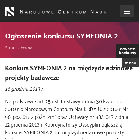
Przejdź
do
treści
o NCN
Ogłoszenie konkursu SYMFONIA 2
Ścieżka
dla wnioskodawców
Strona główna
otwarte
konkursy
nawigacyjna
menu
dla realizujących projekty
Konkurs SYMFONIA 2 na międzydziedzinowe
projekty badawcze
dla ekspertów
16 grudnia 2013 r.
efekty NCN
Na podstawie art. 25 ust. 1 ustawy z dnia 30 kwietnia
2010 r. o Narodowym Centrum Nauki (Dz. U. z 2010 r. Nr
96, poz. 617 z późn. zm.) oraz
Uchwały nr 93/2013
z dnia
współpraca międzynarodowa
12 grudnia 2013 r. Koordynatorzy Dyscyplin ogłaszają
konkurs SYMFONIA 2 na międzydziedzinowe projekty
nagroda NCN