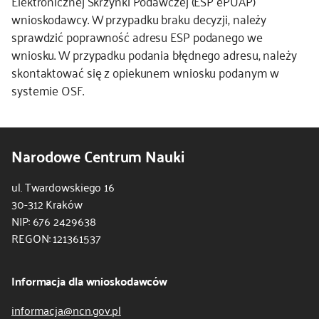
Elektronicznej Skrzynki Podawczej (ESP ePUAP)
wnioskodawcy. W przypadku braku decyzji, należy
kontakt
sprawdzić poprawność adresu ESP podanego we
wniosku. W przypadku podania błędnego adresu, należy
skontaktować się z opiekunem wniosku podanym w
systemie OSF.
Narodowe Centrum Nauki
ul. Twardowskiego 16
30-312 Kraków
NIP: 676 2429638
REGON: 121361537
Informacja dla wnioskodawców
informacja@ncn.gov.pl