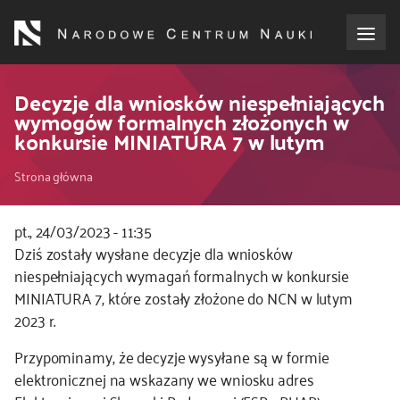
Przejdź
do
treści
o NCN
Decyzje dla wniosków niespełniających
wymogów formalnych złożonych w
konkursie MINIATURA 7 w lutym
dla wnioskodawców
Ścieżka
Strona główna
dla realizujących projekty
nawigacyjna
pt., 24/03/2023 - 11:35
dla ekspertów
Kod
Dziś zostały wysłane decyzje dla wniosków
CSS
niespełniających wymagań formalnych w konkursie
efekty NCN
i
MINIATURA 7, które zostały złożone do NCN w lutym
JS
2023 r.
współpraca międzynarodowa
Przypominamy, że decyzje wysyłane są w formie
elektronicznej na wskazany we wniosku adres
nagroda NCN