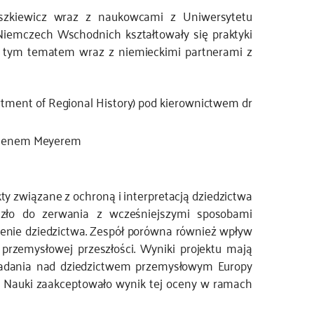
aszkiewicz wraz z naukowcami z Uniwersytetu
iemczech Wschodnich kształtowały się praktyki
ad tym tematem wraz z niemieckimi partnerami z
tment of Regional History) pod kierownictwem dr
rstenem Meyerem
kty związane z ochroną i interpretacją dziedzictwa
szło do zerwania z wcześniejszymi sposobami
zenie dziedzictwa. Zespół porówna również wpływ
rzemysłowej przeszłości. Wyniki projektu mają
ć badania nad dziedzictwem przemysłowym Europy
 Nauki zaakceptowało wynik tej oceny w ramach