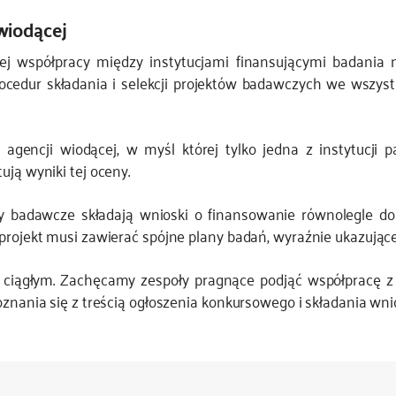
wiodącej
j współpracy między instytucjami finansującymi badania 
rocedur składania i selekcji projektów badawczych we wszyst
agencji wiodącej, w myśl której tylko jedna z instytucji 
ują wyniki tej oceny.
badawcze składają wnioski o finansowanie równolegle do a
 projekt musi zawierać spójne plany badań, wyraźnie ukazuj
ągłym. Zachęcamy zespoły pragnące podjąć współpracę z par
oznania się z treścią ogłoszenia konkursowego i składania wn