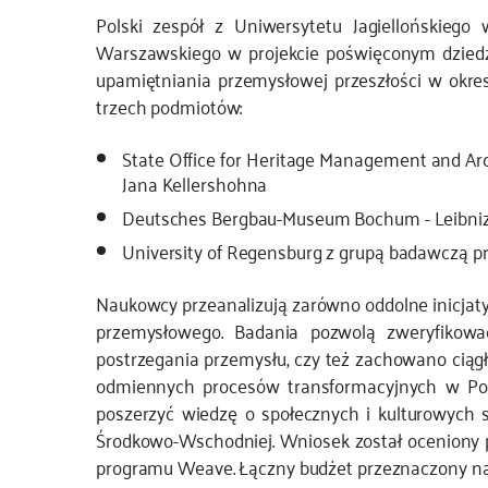
Polski zespół z Uniwersytetu Jagiellońskie
JS
Warszawskiego w projekcie poświęconym dziedz
upamiętniania przemysłowej przeszłości w okre
trzech podmiotów:
State Office for Heritage Management and Ar
Jana Kellershohna
Deutsches Bergbau-Museum Bochum - Leibniz
University of Regensburg z grupą badawczą pr
Naukowcy przeanalizują zarówno oddolne inicjatywy
przemysłowego. Badania pozwolą zweryfikowa
postrzegania przemysłu, czy też zachowano ciąg
odmiennych procesów transformacyjnych w Pols
poszerzyć wiedzę o społecznych i kulturowych 
Środkowo-Wschodniej. Wniosek został oceniony
programu Weave. Łączny budżet przeznaczony na p