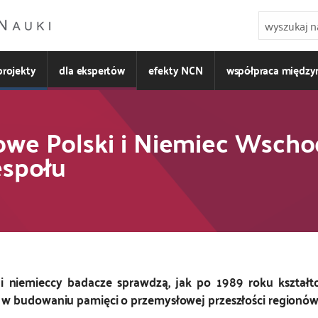
projekty
dla ekspertów
efekty NCN
współpraca międz
owe Polski i Niemiec Wscho
społu
 niemieccy badacze sprawdzą, jak po 1989 roku kształto
 w budowaniu pamięci o przemysłowej przeszłości regionów