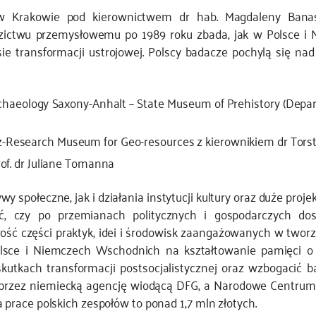
go w Krakowie pod kierownictwem dr hab. Magdaleny Ban
ictwu przemysłowemu po 1989 roku zbada, jak w Polsce i N
sie transformacji ustrojowej. Polscy badacze pochylą się n
chaeology Saxony-Anhalt – State Museum of Prehistory (Depar
-Research Museum for Geo-resources z kierownikiem dr To
of. dr Juliane Tomanna
 społeczne, jak i działania instytucji kultury oraz duże proje
ć, czy po przemianach politycznych i gospodarczych do
łość części praktyk, idei i środowisk zaangażowanych w twor
ce i Niemczech Wschodnich na kształtowanie pamięci o p
skutkach transformacji postsocjalistycznej oraz wzbogaci
 przez niemiecką agencję wiodącą DFG, a Narodowe Centrum
race polskich zespołów to ponad 1,7 mln złotych.