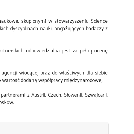
naukowe, skupionymi w stowarzyszeniu Science
kich dyscyplinach nauki, angażujących badaczy z
partnerskich odpowiedzialna jest za pełną ocenę
gencji wiodącej oraz do właściwych dla siebie
ące wartość dodaną współpracy międzynarodowej.
tnerami z Austrii, Czech, Słowenii, Szwajcarii,
iosków.