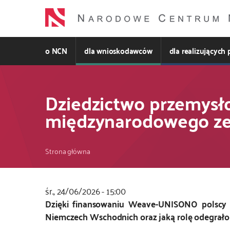
Przejdź
do
treści
o NCN
dla wnioskodawców
dla realizujących 
Dziedzictwo przemysł
międzynarodowego ze
Ścieżka
Strona główna
nawigacyjna
śr., 24/06/2026 - 15:00
Kod
Dzięki finansowaniu Weave-UNISONO polscy i
CSS
Niemczech Wschodnich oraz jaką rolę odegrało
i