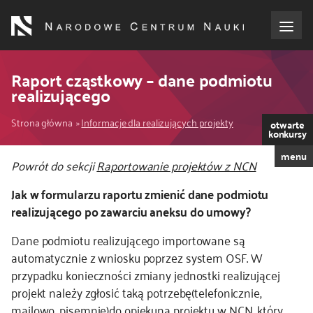
Przejdź
do
treści
o NCN
Raport cząstkowy – dane podmiotu
realizującego
dla wnioskodawców
Ścieżka
Strona główna
Informacje dla realizujących projekty
otwarte
konkursy
dla realizujących projekty
nawigacyjna
menu
Powrót do sekcji
Raportowanie projektów z NCN
dla ekspertów
Jak w formularzu raportu zmienić dane podmiotu
realizującego po zawarciu aneksu do umowy?
efekty NCN
Dane podmiotu realizującego importowane są
automatycznie z wniosku poprzez system OSF. W
współpraca międzynarodowa
przypadku konieczności zmiany jednostki realizującej
projekt należy zgłosić taką potrzebę(telefonicznie,
nagroda NCN
mailowo, pisemnie)do opiekuna projektu w NCN, który