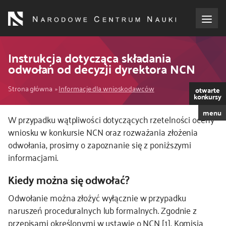
Przejdź
do
treści
o NCN
Instrukcja dotycząca składania
odwołań od decyzji dyrektora NCN
dla wnioskodawców
Ścieżka
Strona główna
Informacje dla wnioskodawców
otwarte
konkursy
dla realizujących projekty
nawigacyjna
menu
W przypadku wątpliwości dotyczących rzetelności oceny
wniosku w konkursie NCN oraz rozważania złożenia
dla ekspertów
odwołania, prosimy o zapoznanie się z poniższymi
informacjami.
efekty NCN
Kiedy można się odwołać?
współpraca międzynarodowa
Odwołanie można złożyć wyłącznie w przypadku
naruszeń proceduralnych lub formalnych. Zgodnie z
nagroda NCN
przepisami określonymi w ustawie o NCN
[1]
, Komisja