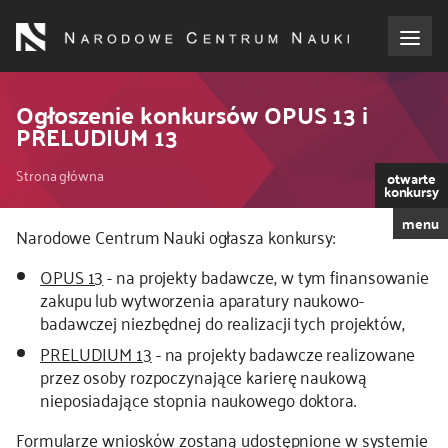
Przejdź
do
treści
o NCN
Ogłoszenie konkursów OPUS 13 i
PRELUDIUM 13
dla wnioskodawców
Ścieżka
Strona główna
otwarte
konkursy
dla realizujących projekty
nawigacyjna
menu
Narodowe Centrum Nauki ogłasza konkursy:
dla ekspertów
OPUS 13
- na projekty badawcze, w tym finansowanie
zakupu lub wytworzenia aparatury naukowo-
efekty NCN
badawczej niezbędnej do realizacji tych projektów,
PRELUDIUM 13
- na projekty badawcze realizowane
współpraca międzynarodowa
przez osoby rozpoczynające karierę naukową
nieposiadające stopnia naukowego doktora.
nagroda NCN
Formularze wniosków zostaną udostępnione w systemie