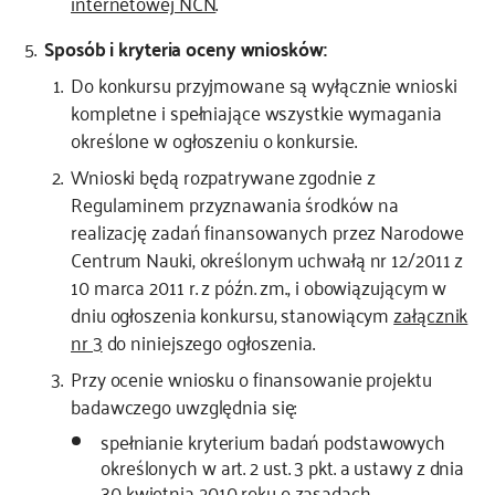
internetowej NCN
.
Sposób i kryteria oceny wniosków:
Do konkursu przyjmowane są wyłącznie wnioski
kompletne i spełniające wszystkie wymagania
określone w ogłoszeniu o konkursie.
Wnioski będą rozpatrywane zgodnie z
Regulaminem przyznawania środków na
realizację zadań finansowanych przez Narodowe
Centrum Nauki, określonym uchwałą nr 12/2011 z
10 marca 2011 r. z późn. zm., i obowiązującym w
dniu ogłoszenia konkursu, stanowiącym
załącznik
nr 3
do niniejszego ogłoszenia.
Przy ocenie wniosku o finansowanie projektu
badawczego uwzględnia się:
spełnianie kryterium badań podstawowych
określonych w art. 2 ust. 3 pkt. a ustawy z dnia
30 kwietnia 2010 roku o zasadach