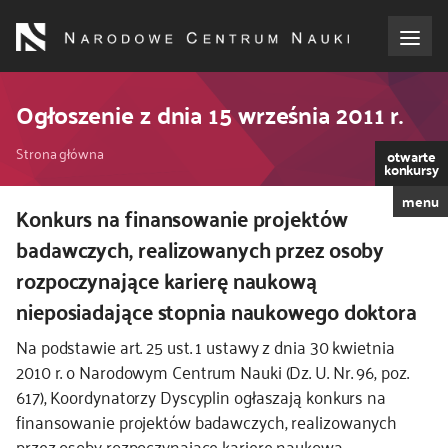
Przejdź
do
treści
o NCN
Ogłoszenie z dnia 15 września 2011 r.
Ścieżka
dla wnioskodawców
Strona główna
otwarte
konkursy
nawigacyjna
menu
dla realizujących projekty
Konkurs na finansowanie projektów
badawczych, realizowanych przez osoby
dla ekspertów
rozpoczynające karierę naukową
nieposiadające stopnia naukowego doktora
efekty NCN
Na podstawie art. 25 ust. 1 ustawy z dnia 30 kwietnia
2010 r. o Narodowym Centrum Nauki (Dz. U. Nr. 96, poz.
współpraca międzynarodowa
617), Koordynatorzy Dyscyplin ogłaszają konkurs na
finansowanie projektów badawczych, realizowanych
nagroda NCN
przez osoby rozpoczynające karierę naukową