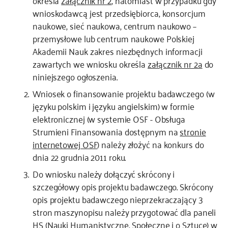
określa
załącznik nr 2
, natomiast w przypadku gdy
wnioskodawcą jest przedsiębiorca, konsorcjum
naukowe, sieć naukowa, centrum naukowo –
przemysłowe lub centrum naukowe Polskiej
Akademii Nauk zakres niezbędnych informacji
zawartych we wniosku określa
załącznik nr 2a
do
niniejszego ogłoszenia.
Wniosek o finansowanie projektu badawczego (w
języku polskim i języku angielskim) w formie
elektronicznej (w systemie OSF - Obsługa
Strumieni Finansowania dostępnym na
stronie
internetowej OSF
) należy złożyć na konkurs do
dnia 22 grudnia 2011 roku.
Do wniosku należy dołączyć skrócony i
szczegółowy opis projektu badawczego. Skrócony
opis projektu badawczego nieprzekraczający 3
stron maszynopisu należy przygotować dla paneli
HS (Nauki Humanistyczne, Społeczne i o Sztuce) w