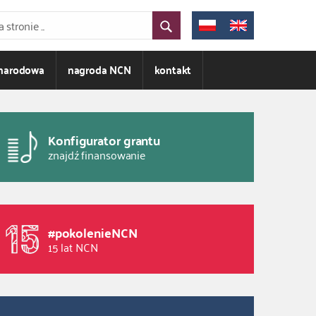
ynarodowa
nagroda NCN
kontakt
Konfigurator grantu
znajdź finansowanie
#pokolenieNCN
15 lat NCN