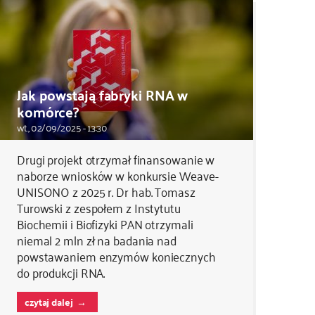
Jak powstają fabryki RNA w
komórce?
wt., 02/09/2025 - 13:30
Drugi projekt otrzymał finansowanie w
naborze wniosków w konkursie Weave-
UNISONO z 2025 r. Dr hab. Tomasz
Turowski z zespołem z Instytutu
Biochemii i Biofizyki PAN otrzymali
niemal 2 mln zł na badania nad
powstawaniem enzymów koniecznych
do produkcji RNA.
czytaj dalej