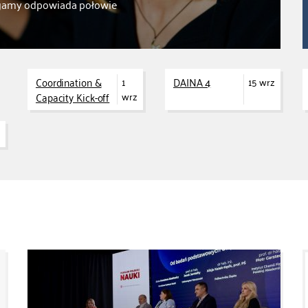
rzegamy odpowiada połowie
Coordination &
DAINA 4
1
15 wrz
Capacity Kick-off
wrz