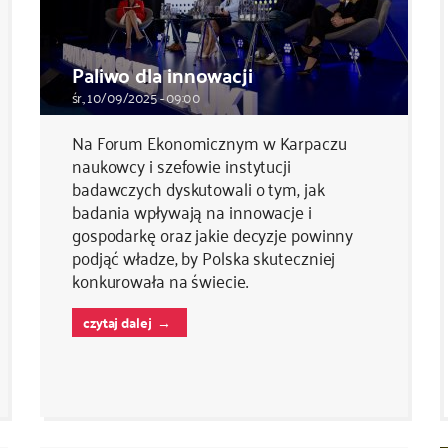
Paliwo dla innowacji
śr., 10/09/2025 - 09:00
Na Forum Ekonomicznym w Karpaczu
naukowcy i szefowie instytucji
badawczych dyskutowali o tym, jak
badania wpływają na innowacje i
gospodarkę oraz jakie decyzje powinny
podjąć władze, by Polska skuteczniej
konkurowała na świecie.
czytaj dalej