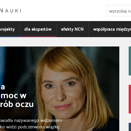
projekty
dla ekspertów
efekty NCN
współpraca międz
ia
omoc w
orób oczu
 światła nazywanego widzeniem
oko widzi podczerwoną wiązkę