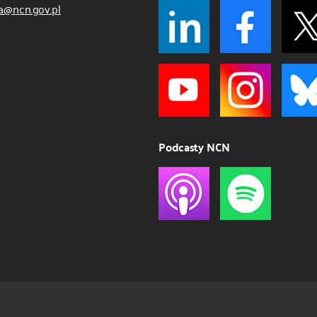
a@ncn.gov.pl
Podcasty NCN