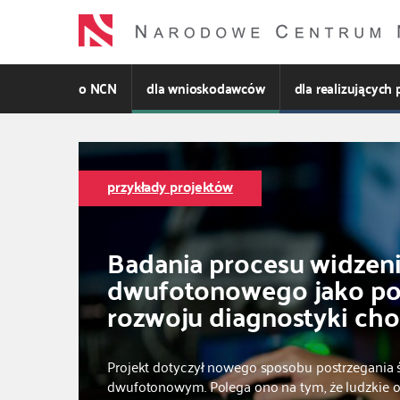
Przejdź
do
treści
o NCN
dla wnioskodawców
dla realizujących 
przykłady projektów
Badania procesu widzen
dwufotonowego jako p
rozwoju diagnostyki ch
Projekt dotyczył nowego sposobu postrzegania
dwufotonowym. Polega ono na tym, że ludzkie 