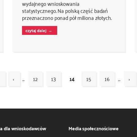
wydajnego wnioskowania
statystycznego. Na polską część badań
przeznaczono ponad pół miliona złotych.
czytaj dalej
‹
…
12
13
14
15
16
…
›
ja dla wnioskodawców
Media społecznościowe