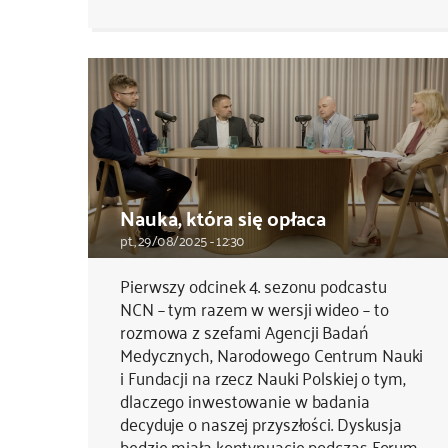
Nauka, która się opłaca
pt., 29/08/2025 - 12:30
Pierwszy odcinek 4. sezonu podcastu
NCN – tym razem w wersji wideo – to
rozmowa z szefami Agencji Badań
Medycznych, Narodowego Centrum Nauki
i Fundacji na rzecz Nauki Polskiej o tym,
dlaczego inwestowanie w badania
decyduje o naszej przyszłości. Dyskusja
będzie miała kontynuację podczas Forum