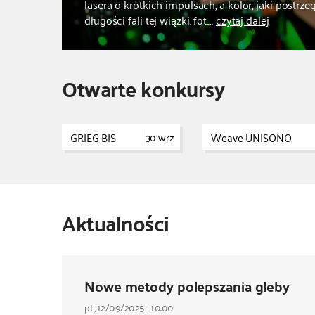
lasera o krótkich impulsach, a kolor, jaki post
długości fali tej wiązki. fot.…
czytaj dalej
Otwarte konkursy
GRIEG BIS
Weave-UNISONO
30 wrz
Aktualności
Nowe metody polepszania gleby
pt., 12/09/2025 - 10:00