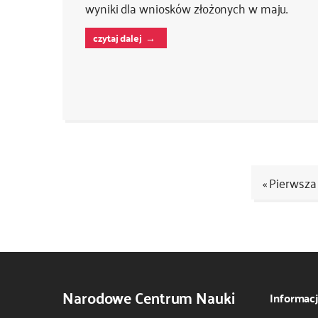
wyniki dla wniosków złożonych w maju.
czytaj dalej
« Pierwsza
Kod
CSS
i
JS
Narodowe Centrum Nauki
Informac