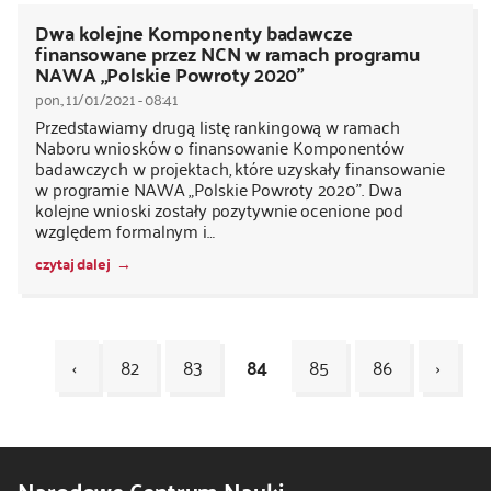
Dwa kolejne Komponenty badawcze
finansowane przez NCN w ramach programu
NAWA „Polskie Powroty 2020”
pon., 11/01/2021 - 08:41
Przedstawiamy drugą listę rankingową w ramach
Naboru wniosków o finansowanie Komponentów
badawczych w projektach, które uzyskały finansowanie
w programie NAWA „Polskie Powroty 2020”. Dwa
kolejne wnioski zostały pozytywnie ocenione pod
względem formalnym i…
czytaj dalej
‹
82
83
84
85
86
›
Kod
CSS
Narodowe Centrum Nauki
i