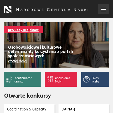
Przejdź
do
treści
o NCN
przykłady projektów
dla wnioskodawców
Osobowościowe i kulturowe
determinanty korzystania z portali
dla realizujących projekty
społecznościowych
czytaj dalej
dla ekspertów
Konfigurator
#pokolenie
Fakty i
efekty NCN
grantu
NCN
liczby
Otwarte konkursy
współpraca międzynarodowa
nagroda NCN
Coordination & Capacity
DAINA 4