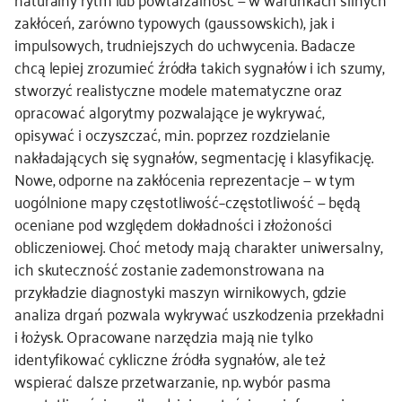
zakłóceń, zarówno typowych (gaussowskich), jak i
impulsowych, trudniejszych do uchwycenia. Badacze
chcą lepiej zrozumieć źródła takich sygnałów i ich szumy,
stworzyć realistyczne modele matematyczne oraz
opracować algorytmy pozwalające je wykrywać,
opisywać i oczyszczać, m.in. poprzez rozdzielanie
nakładających się sygnałów, segmentację i klasyfikację.
Nowe, odporne na zakłócenia reprezentacje — w tym
uogólnione mapy częstotliwość–częstotliwość — będą
oceniane pod względem dokładności i złożoności
obliczeniowej. Choć metody mają charakter uniwersalny,
ich skuteczność zostanie zademonstrowana na
przykładzie diagnostyki maszyn wirnikowych, gdzie
analiza drgań pozwala wykrywać uszkodzenia przekładni
i łożysk. Opracowane narzędzia mają nie tylko
identyfikować cykliczne źródła sygnałów, ale też
wspierać dalsze przetwarzanie, np. wybór pasma