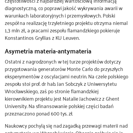
częstotliwości z najbardziej wartościową informacją
diagnostyczną, co poprawi jakość wykrywania awarii w
warunkach laboratoryjnych i przemysłowych. Polski
zespół na realizację trzyletniego projektu otrzyma niemal
1,3 mln zł., a pracami zespołu flamandzkiego pokieruje
Konstantinos Gryllias z KU Leuven.
Asymetria materia-antymateria
Ostatni z nagrodzonych w tej turze projektów dotyczy
przygotowania generatorów Monte Carlo do przyszłych
eksperymentów z oscylacjami neutrin. Na czele polskiego
zespołu stoi prof. dr hab. Jan Sobczyk z Uniwersytetu
Wrocławskiego, zaś po stronie flamandzkiej
kierownikiem projektu jest Natalie Jachowicz z Ghent
University. Na sfinansowanie polskiej części badań
przeznaczono ponad 600 tys. zł.
Naukowcy pochylą się nad zagadką przewagi materii nad
antymaterią we Wszechświecie. Obecnie próbuje się ją