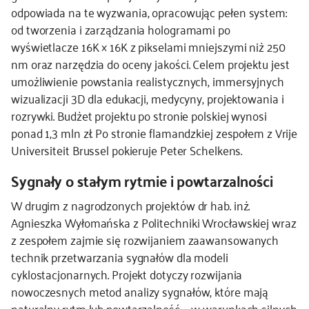
odpowiada na te wyzwania, opracowując pełen system:
od tworzenia i zarządzania hologramami po
wyświetlacze 16K × 16K z pikselami mniejszymi niż 250
nm oraz narzędzia do oceny jakości. Celem projektu jest
umożliwienie powstania realistycznych, immersyjnych
wizualizacji 3D dla edukacji, medycyny, projektowania i
rozrywki. Budżet projektu po stronie polskiej wynosi
ponad 1,3 mln zł. Po stronie flamandzkiej zespołem z Vrije
Universiteit Brussel pokieruje Peter Schelkens.
Sygnały o stałym rytmie i powtarzalności
W drugim z nagrodzonych projektów dr hab. inż.
Agnieszka Wyłomańska z Politechniki Wrocławskiej wraz
z zespołem zajmie się rozwijaniem zaawansowanych
technik przetwarzania sygnałów dla modeli
cyklostacjonarnych. Projekt dotyczy rozwijania
nowoczesnych metod analizy sygnałów, które mają
naturalny rytm lub powtarzalność — w warunkach silnych