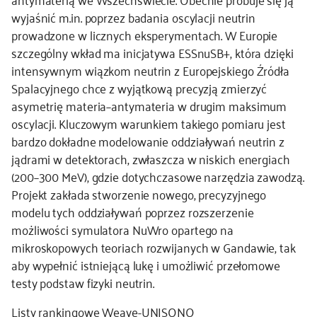
wyjaśnić m.in. poprzez badania oscylacji neutrin
prowadzone w licznych eksperymentach. W Europie
szczególny wkład ma inicjatywa ESSnuSB+, która dzięki
intensywnym wiązkom neutrin z Europejskiego Źródła
Spalacyjnego chce z wyjątkową precyzją zmierzyć
asymetrię materia–antymateria w drugim maksimum
oscylacji. Kluczowym warunkiem takiego pomiaru jest
bardzo dokładne modelowanie oddziaływań neutrin z
jądrami w detektorach, zwłaszcza w niskich energiach
(200–300 MeV), gdzie dotychczasowe narzędzia zawodzą.
Projekt zakłada stworzenie nowego, precyzyjnego
modelu tych oddziaływań poprzez rozszerzenie
możliwości symulatora NuWro opartego na
mikroskopowych teoriach rozwijanych w Gandawie, tak
aby wypełnić istniejącą lukę i umożliwić przełomowe
testy podstaw fizyki neutrin.
Listy rankingowe Weave-UNISONO