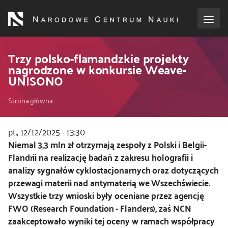
Przejdź
do
treści
o NCN
Trzy polsko-flamandzkie projekty
nagrodzone w konkursie Weave-
UNISONO
dla wnioskodawców
Ścieżka
Strona główna
dla realizujących projekty
nawigacyjna
pt., 12/12/2025 - 13:30
dla ekspertów
Kod
Niemal 3,3 mln zł otrzymają zespoły z Polski i Belgii-
CSS
Flandrii na realizację badań z zakresu holografii i
efekty NCN
i
analizy sygnałów cyklostacjonarnych oraz dotyczących
JS
przewagi materii nad antymaterią we Wszechświecie.
współpraca międzynarodowa
Wszystkie trzy wnioski były oceniane przez agencję
FWO (Research Foundation - Flanders), zaś NCN
nagroda NCN
zaakceptowało wyniki tej oceny w ramach współpracy