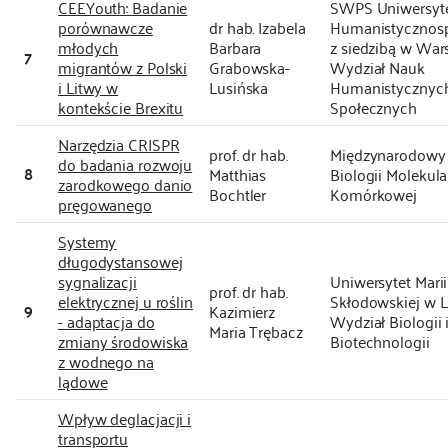
CEEYouth: Badanie
SWPS Uniwersyt
porównawcze
dr hab. Izabela
Humanistycznos
młodych
Barbara
z siedzibą w War
7
migrantów z Polski
Grabowska-
Wydział Nauk
i Litwy w
Lusińska
Humanistycznych
kontekście Brexitu
Społecznych
Narzędzia CRISPR
prof. dr hab.
Międzynarodowy 
do badania rozwoju
8
Matthias
Biologii Molekular
zarodkowego danio
Bochtler
Komórkowej
pręgowanego
Systemy
długodystansowej
sygnalizacji
Uniwersytet Marii
prof. dr hab.
elektrycznej u roślin
Skłodowskiej w Lu
9
Kazimierz
- adaptacja do
Wydział Biologii 
Maria Trębacz
zmiany środowiska
Biotechnologii
z wodnego na
lądowe
Wpływ deglacjacji i
transportu