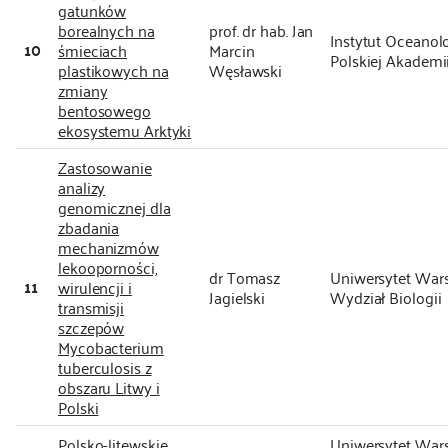
gatunków
borealnych na
prof. dr hab. Jan
Instytut Oceanolo
10
śmieciach
Marcin
Polskiej Akademi
plastikowych na
Węsławski
zmiany
bentosowego
ekosystemu Arktyki
Zastosowanie
analizy
genomicznej dla
zbadania
mechanizmów
lekooporności,
dr Tomasz
Uniwersytet Wars
11
wirulencji i
Jagielski
Wydział Biologii
transmisji
szczepów
Mycobacterium
tuberculosis z
obszaru Litwy i
Polski
Polsko-litewskie
Uniwersytet Wars