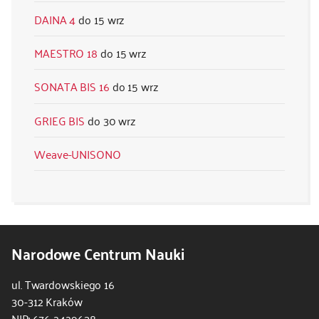
DAINA 4
15 wrz
MAESTRO 18
15 wrz
SONATA BIS 16
15 wrz
GRIEG BIS
30 wrz
Weave-UNISONO
Narodowe Centrum Nauki
ul. Twardowskiego 16
30-312 Kraków
NIP: 676 2429638