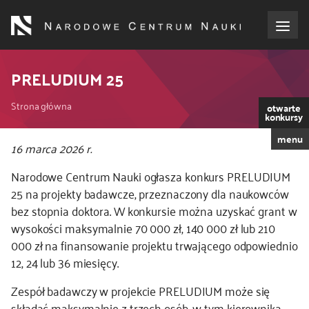
Przejdź
do
treści
o NCN
PRELUDIUM 25
Ścieżka
dla wnioskodawców
Strona główna
otwarte
konkursy
nawigacyjna
menu
dla realizujących projekty
Kod
16 marca 2026 r.
CSS
Narodowe Centrum Nauki ogłasza konkurs PRELUDIUM
i
dla ekspertów
25 na projekty badawcze, przeznaczony dla naukowców
JS
bez stopnia doktora. W konkursie można uzyskać grant w
efekty NCN
wysokości maksymalnie 70 000 zł, 140 000 zł lub 210
000 zł na finansowanie projektu trwającego odpowiednio
współpraca międzynarodowa
12, 24 lub 36 miesięcy.
Zespół badawczy w projekcie PRELUDIUM może się
nagroda NCN
składać maksymalnie z trzech osób, w tym kierownika