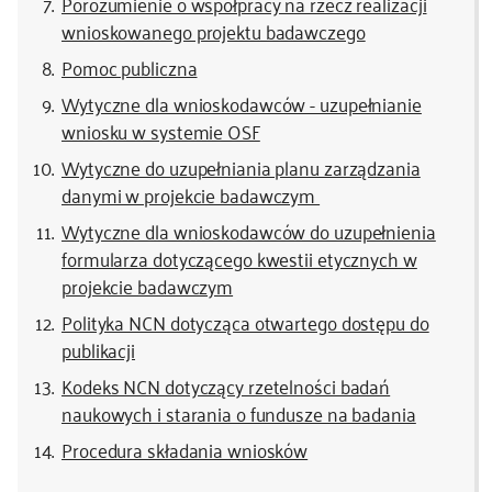
Porozumienie o współpracy na rzecz realizacji
wnioskowanego projektu badawczego
Pomoc publiczna
Wytyczne dla wnioskodawców - uzupełnianie
wniosku w systemie OSF
Wytyczne do uzupełniania planu zarządzania
danymi w projekcie badawczym
Wytyczne dla wnioskodawców do uzupełnienia
formularza dotyczącego kwestii etycznych w
projekcie badawczym
Polityka NCN dotycząca otwartego dostępu do
publikacji
Kodeks NCN dotyczący rzetelności badań
naukowych i starania o fundusze na badania
Procedura składania wniosków