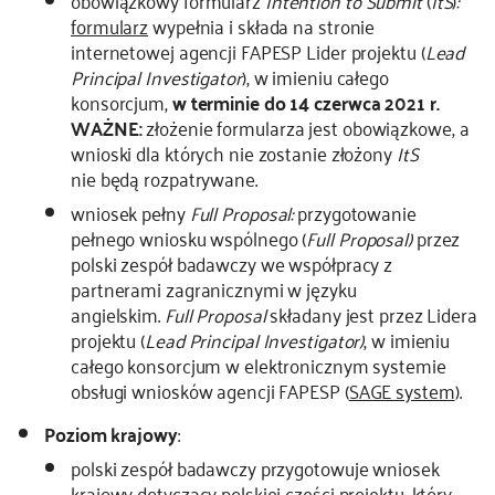
obowiązkowy formularz
Intention to Submit
(
ItS
)
:
formularz
wypełnia i składa na stronie
internetowej agencji FAPESP Lider projektu (
Lead
Principal Investigator
), w imieniu całego
konsorcjum,
w terminie do 14 czerwca 2021 r.
WAŻNE:
złożenie formularza jest obowiązkowe, a
wnioski dla których nie zostanie złożony
ItS
nie będą rozpatrywane.
wniosek pełny
Full Proposal:
przygotowanie
pełnego wniosku wspólnego (
Full Proposal)
przez
polski zespół badawczy we współpracy z
partnerami zagranicznymi w języku
angielskim.
Full
Proposal
składany jest przez Lidera
projektu (
Lead Principal Investigator)
, w imieniu
całego konsorcjum w elektronicznym systemie
obsługi wniosków agencji FAPESP (
SAGE system
).
Poziom krajowy
:
polski zespół badawczy przygotowuje wniosek
krajowy dotyczący polskiej części projektu, który