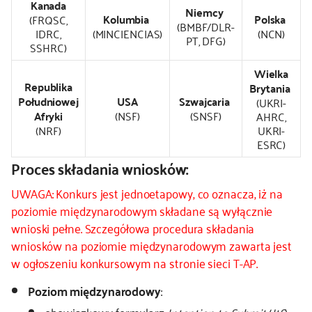
Kanada
Niemcy
Kolumbia
Polska
(FRQSC,
(BMBF/DLR-
IDRC,
(MINCIENCIAS)
(NCN)
PT, DFG)
SSHRC)
Wielka
Republika
Brytania
Południowej
USA
Szwajcaria
(UKRI-
Afryki
(NSF)
(SNSF)
AHRC,
(NRF)
UKRI-
ESRC)
Proces składania wniosków:
UWAGA: Konkurs jest jednoetapowy, co oznacza, iż na
poziomie międzynarodowym składane są wyłącznie
wnioski pełne. Szczegółowa procedura składania
wniosków na poziomie międzynarodowym zawarta jest
w ogłoszeniu konkursowym na stronie sieci T-AP.
Poziom międzynarodowy
: