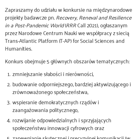
Zapraszamy do udziału w konkursie na międzynarodowe
kontakt
projekty badawcze pn.
Recovery, Reneval and Resilience
in a Post-Pandemic World
(
RRR
Call 2021), ogłaszanym
przez Narodowe Centrum Nauki we współpracy z siecią
Trans-Atlantic Platform (T-AP) for Social Sciences and
Humanities.
Konkurs obejmuje 5 głównych obszarów tematycznych:
zmniejszanie słabości i nierówności,
budowanie odporniejszego, bardziej aktywizującego i
zrównoważonego społeczeństwa,
wspieranie demokratycznych rządów i
zaangażowania politycznego,
rozwijanie odpowiedzialnych i sprzyjających
społeczeństwu innowacji cyfrowych oraz
zapewnianie skutecznej i precyzyjnej komunikacji (w