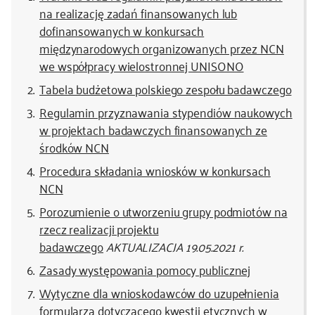
na realizację zadań finansowanych lub
dofinansowanych w konkursach
międzynarodowych organizowanych przez NCN
we współpracy wielostronnej UNISONO
Tabela budżetowa polskiego zespołu badawczego
Regulamin przyznawania stypendiów naukowych
w projektach badawczych finansowanych ze
środków NCN
Procedura składania wniosków w konkursach
NCN
Porozumienie o utworzeniu grupy podmiotów na
rzecz realizacji projektu
badawczego
AKTUALIZACJA 19.05.2021 r.
Zasady występowania pomocy publicznej
Wytyczne dla wnioskodawców do uzupełnienia
formularza dotyczącego kwestii etycznych w