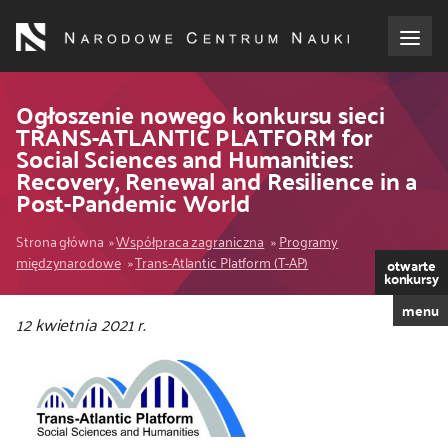
Przejdź
do
treści
o NCN
Ogłoszenie nowego konkursu sieci
TRANS-ATLANTIC PLATFORM for
Social Sciences and Humanities:
dla wnioskodawców
Recovery, Renewal and Resilience in a
Post-Pandemic World
dla realizujących projekty
Ścieżka
Strona główna
Współpraca zagraniczna
Programy
międzynarodowe
Trans-Atlantic Platform (T-AP)
dla ekspertów
otwarte
nawigacyjna
konkursy
menu
efekty NCN
12 kwietnia 2021 r.
współpraca międzynarodowa
nagroda NCN