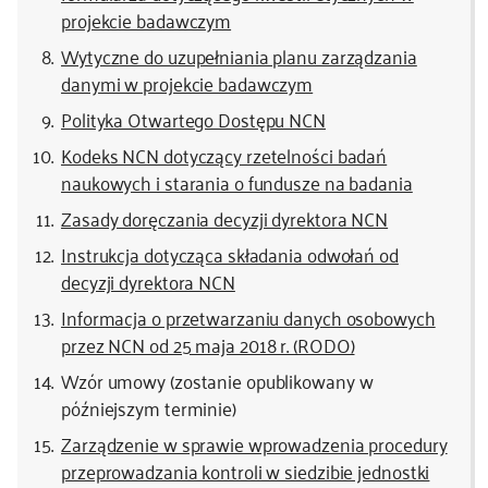
projekcie badawczym
Wytyczne do uzupełniania planu zarządzania
danymi w projekcie badawczym
Polityka Otwartego Dostępu NCN
Kodeks NCN dotyczący rzetelności badań
naukowych i starania o fundusze na badania
Zasady doręczania decyzji dyrektora NCN
Instrukcja dotycząca składania odwołań od
decyzji dyrektora NCN
Informacja o przetwarzaniu danych osobowych
przez NCN od 25 maja 2018 r. (RODO)
Wzór umowy (zostanie opublikowany w
późniejszym terminie)
Zarządzenie w sprawie wprowadzenia procedury
przeprowadzania kontroli w siedzibie jednostki