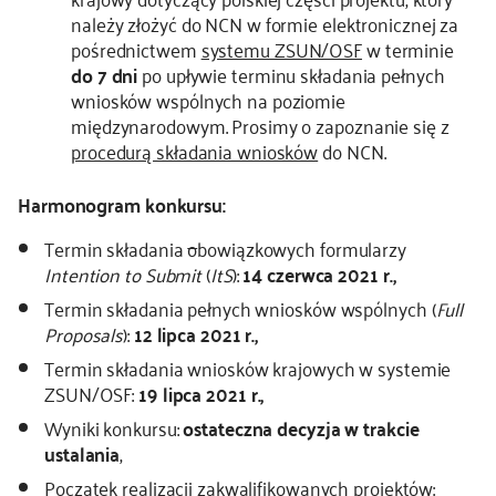
należy złożyć do NCN w formie elektronicznej za
pośrednictwem
systemu ZSUN/OSF
w terminie
do 7 dni
po upływie terminu składania pełnych
wniosków wspólnych na poziomie
międzynarodowym. Prosimy o zapoznanie się z
procedurą składania wniosków
do NCN.
Harmonogram konkursu:
Termin składania
o
bowiązkowych formularzy
Intention to Submit
(
ItS
):
14 czerwca 2021 r.,
Termin składania pełnych wniosków wspólnych (
Full
Proposals
):
12 lipca 2021 r.,
Termin składania wniosków krajowych w systemie
ZSUN/OSF:
19 lipca 2021 r.,
Wyniki konkursu:
ostateczna decyzja w trakcie
ustalania
,
Początek realizacji zakwalifikowanych projektów: