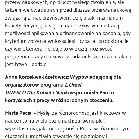
przerw naukowych, np. długotrwałego zwolnienia, ale
także niwelować strach przed dłuższą przerwą naukową
związaną z macierzyństwem. Dzięki takim zmianom
kobiety decydujące się na macierzyństwo nie tracą
możliwości aplikowania o finansowanie na badania, gdy
kryterium złożenia wniosku jest liczba lat po doktoracie
czy wiek. Generalnie, daje to większą możliwość
połączenia pracy naukowej z rodzicielstwem, ale i tak nie
jest łatwo – dodaje.
Anna Korzekwa-Józefowicz:
Wypowiadając się dla
organizatorów programu
L’Oréal-
UNESCO Dla Kobiet i Nauki
wspomniała Pani o
korzyściach z pracy w różnorodnym otoczeniu.
Marta Pacia
: – Myślę, że różnorodność jest kluczowa w
nauce i to na wielu poziomach: zarówno płci,
wykształcenia, jak i umiejętności. Praca w różnorodnym
otoczeniu umożliwia otwarcie się na zmiany i