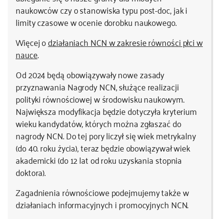
naukowców czy o stanowiska typu post-doc, jak i
limity czasowe w ocenie dorobku naukowego.
Więcej o
działaniach NCN w zakresie równości płci w
nauce
.
Od 2024 będą obowiązywały nowe zasady
przyznawania Nagrody NCN, służące realizacji
polityki równościowej w środowisku naukowym.
Największa modyfikacja będzie dotyczyła kryterium
wieku kandydatów, których można zgłaszać do
nagrody NCN. Do tej pory liczył się wiek metrykalny
(do 40. roku życia), teraz będzie obowiązywał wiek
akademicki (do 12 lat od roku uzyskania stopnia
doktora).
Zagadnienia równościowe podejmujemy także w
działaniach informacyjnych i promocyjnych NCN.