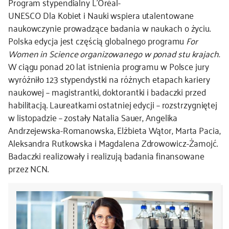
Program stypendialny L’Oréal-
UNESCO Dla Kobiet i Nauki wspiera utalentowane
kontakt
naukowczynie prowadzące badania w naukach o życiu.
Polska edycja jest częścią globalnego programu
For
Women in Science organizowanego w ponad stu krajach.
W ciągu ponad 20 lat istnienia programu w Polsce jury
wyróżniło 123 stypendystki na różnych etapach kariery
naukowej – magistrantki, doktorantki i badaczki przed
habilitacją. Laureatkami ostatniej edycji – rozstrzygniętej
w listopadzie – zostały Natalia Sauer, Angelika
Andrzejewska-Romanowska, Elżbieta Wątor, Marta Pacia,
Aleksandra Rutkowska i Magdalena Zdrowowicz-Żamojć.
Badaczki realizowały i realizują badania finansowane
przez NCN.