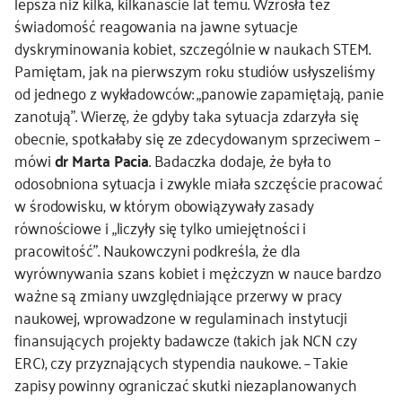
lepsza niż kilka, kilkanaście lat temu. Wzrosła też
świadomość reagowania na jawne sytuacje
dyskryminowania kobiet, szczególnie w naukach STEM.
Pamiętam, jak na pierwszym roku studiów usłyszeliśmy
od jednego z wykładowców: „panowie zapamiętają, panie
zanotują”. Wierzę, że gdyby taka sytuacja zdarzyła się
obecnie, spotkałaby się ze zdecydowanym sprzeciwem –
mówi
dr Marta Pacia
. Badaczka dodaje, że była to
odosobniona sytuacja i zwykle miała szczęście pracować
w środowisku, w którym obowiązywały zasady
równościowe i „liczyły się tylko umiejętności i
pracowitość”. Naukowczyni podkreśla, że dla
wyrównywania szans kobiet i mężczyzn w nauce bardzo
ważne są zmiany uwzględniające przerwy w pracy
naukowej, wprowadzone w regulaminach instytucji
finansujących projekty badawcze (takich jak NCN czy
ERC), czy przyznających stypendia naukowe. – Takie
zapisy powinny ograniczać skutki niezaplanowanych