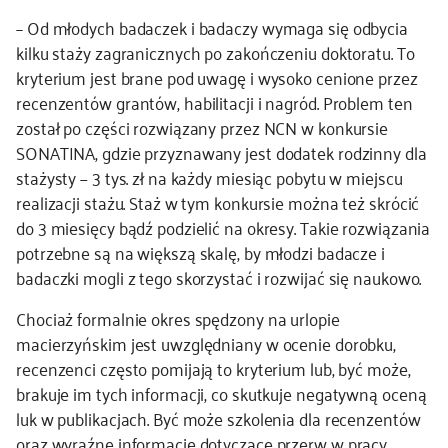
– Od młodych badaczek i badaczy wymaga się odbycia
kilku staży zagranicznych po zakończeniu doktoratu. To
kryterium jest brane pod uwagę i wysoko cenione przez
recenzentów grantów, habilitacji i nagród. Problem ten
został po części rozwiązany przez NCN w konkursie
SONATINA, gdzie przyznawany jest dodatek rodzinny dla
stażysty − 3 tys. zł na każdy miesiąc pobytu w miejscu
realizacji stażu. Staż w tym konkursie można też skrócić
do 3 miesięcy bądź podzielić na okresy. Takie rozwiązania
potrzebne są na większą skalę, by młodzi badacze i
badaczki mogli z tego skorzystać i rozwijać się naukowo.
Chociaż formalnie okres spędzony na urlopie
macierzyńskim jest uwzględniany w ocenie dorobku,
recenzenci często pomijają to kryterium lub, być może,
brakuje im tych informacji, co skutkuje negatywną oceną
luk w publikacjach. Być może szkolenia dla recenzentów
oraz wyraźne informacje dotyczące przerw w pracy