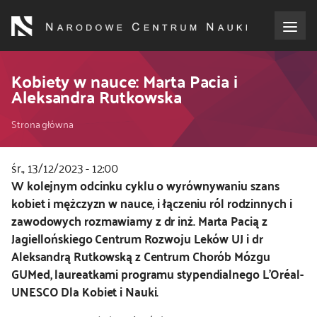
Przejdź
do
treści
o NCN
Kobiety w nauce: Marta Pacia i
Aleksandra Rutkowska
dla wnioskodawców
Ścieżka
Strona główna
dla realizujących projekty
nawigacyjna
śr., 13/12/2023 - 12:00
Kod
W kolejnym odcinku cyklu o wyrównywaniu szans
dla ekspertów
CSS
kobiet i mężczyzn w nauce, i łączeniu ról rodzinnych i
i
zawodowych rozmawiamy z dr inż. Marta Pacią z
efekty NCN
JS
Jagiellońskiego Centrum Rozwoju Leków UJ i dr
Aleksandrą Rutkowską z Centrum Chorób Mózgu
współpraca międzynarodowa
GUMed, laureatkami programu stypendialnego L’Oréal-
UNESCO Dla Kobiet i Nauki.
nagroda NCN