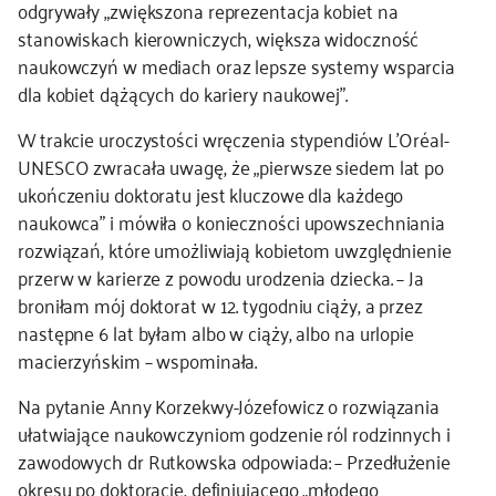
odgrywały „zwiększona reprezentacja kobiet na
stanowiskach kierowniczych, większa widoczność
naukowczyń w mediach oraz lepsze systemy wsparcia
dla kobiet dążących do kariery naukowej”.
W trakcie uroczystości wręczenia stypendiów L’Oréal-
UNESCO zwracała uwagę, że „pierwsze siedem lat po
ukończeniu doktoratu jest kluczowe dla każdego
naukowca” i mówiła o konieczności upowszechniania
rozwiązań, które umożliwiają kobietom uwzględnienie
przerw w karierze z powodu urodzenia dziecka. – Ja
broniłam mój doktorat w 12. tygodniu ciąży, a przez
następne 6 lat byłam albo w ciąży, albo na urlopie
macierzyńskim – wspominała.
Na pytanie Anny Korzekwy-Józefowicz o rozwiązania
ułatwiające naukowczyniom godzenie ról rodzinnych i
zawodowych dr Rutkowska odpowiada: – Przedłużenie
okresu po doktoracie, definiującego „młodego